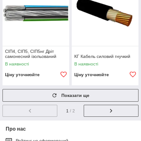
СІП4, СІП5, СІП5нг Дріт
самонесний ізольований
КГ Кабель силовий гнучкий
В наявності
В наявності
Ціну уточнюйте
Ціну уточнюйте
Показати ще
1
/ 2
Про нас
Рейтинг не сформований