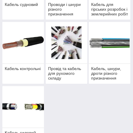
Кабель судновий
Проводи і шнури
Кабель для
різного
гірських розробок і
призначення
землерийних робіт
Кабель контрольні
Провід та кабель
Кабель, шнури,
для рухомого
дроти різного
складу
призначення
Кабель силовий