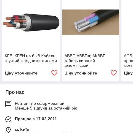
КГЕ, КГЕН на 6 кВ Кабель
АВВГ, АВВГнг, АКВВГ
АСБ.
гнучкий із мідними жилами
кабель силовий
про
алюмінієвий
ізол
10 к
Ціну уточнюйте
Ціну уточнюйте
Цін
Про нас
Рейтинг не сформований
Менше 5 відгуків за останній рік
Працює з 17.02.2011
м. Київ