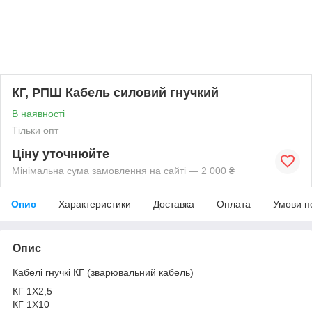
КГ, РПШ Кабель силовий гнучкий
В наявності
Тільки опт
Ціну уточнюйте
Мінімальна сума замовлення на сайті — 2 000 ₴
Опис
Характеристики
Доставка
Оплата
Умови п
Опис
Кабелі гнучкі КГ (зварювальний кабель)
КГ 1Х2,5
КГ 1Х10