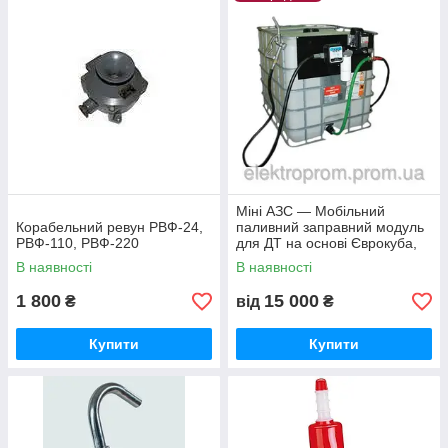
Міні АЗС — Мобільний
Корабельний ревун РВФ-24,
паливний заправний модуль
РВФ-110, РВФ-220
для ДТ на основі Єврокуба,
1000 літрів, 12/24 вольтів
В наявності
В наявності
1 800
15 000
₴
від
₴
Купити
Купити