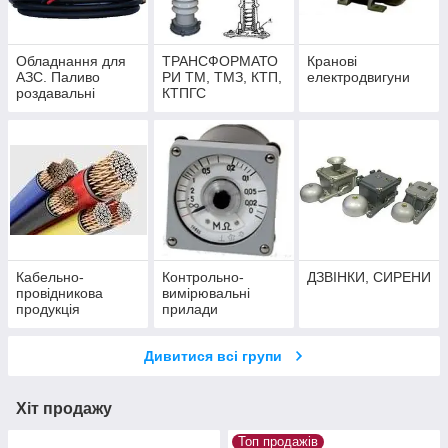
Обладнання для
ТРАНСФОРМАТО
Кранові
АЗС. Паливо
РИ ТМ, ТМЗ, КТП,
електродвигуни
роздавальні
КТПГС
колонки. Лічильник
палива
Кабельно-
Контрольно-
ДЗВІНКИ, СИРЕНИ
провідникова
вимірювальні
продукція
прилади
Дивитися всі групи
Хіт продажу
Топ продажів