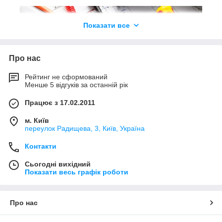
Показати все
Про нас
Рейтинг не сформований
Менше 5 відгуків за останній рік
Огромный ассортимент продукции от
ведущих производителей
Працює з 17.02.2011
электротехнического оборудования
м. Київ
Минимальный заказ с НДС 1 500 грн.
переулок Радищева, 3, Київ, Україна
Подбор оборудования и просчет стоимости —
Контакти
бесплатно.
Приглашаем зарубежных партнеров в СНГ для
Сьогодні вихідний
сотрудничества!
Показати весь графік роботи
Подобрать технику
Про нас