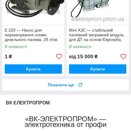
E 220 — Насос для
Міні АЗС — стабільний
перекачування оливи,
паливний заправний модуль
дизельного палива, 28 л/хв,
для ДТ на основі Єврокуба,
220 В
1000 літрів, 220 вольтів
В наявності
В наявності
1
15 000
₴
від
₴
Купити
Купити
Показати ще
ВК ЕЛЕКТРОПРОМ
«ВК-ЭЛЕКТРОПРОМ» —
электротехника от профи