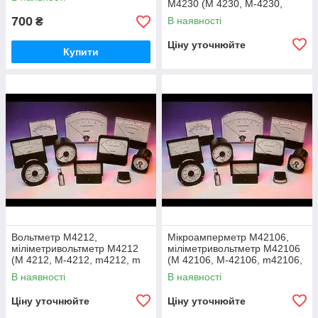
кіловольтметр М42303 (М
М4230 (М 4230, М-4230,
4230
m4230, m 4230, m 4230, m-
700
В наявності
₴
4230)
Ціну уточнюйте
Купити
Вольтметр М4212,
Мікроамперметр М42106,
міліметривольтметр М4212
міліметривольтметр М42106
(М 4212, М-4212, m4212, m
(М 42106, M-42106, m42106,
4212, m-4212)
m 42106, m-42106)
В наявності
В наявності
Ціну уточнюйте
Ціну уточнюйте