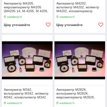
Амперметр М4205,
Амперметр M4202,
мікроамперметр М4205
вольтметр M4202, міліметр
(М4205.14, М-4205, M 4205,
M4202, кілоамперметр
m4205, m-4205, m -4205, m
M4202, кіловольтметр M4202
В наявності
В наявності
4205)
(М2402, М-4
Ціну уточнюйте
Ціну уточнюйте
Амперметр М342,
Амперметр М282К,
вольтраметр М342, міліметр
вольтраметр М282К,
М342, кіловольтметр М342
мікроамперметр М282К,
(М-342, М 342, m342, m 342,
міліметр М282К,
В наявності
В наявності
m 342, m-342)
міліметривольтметр М282К