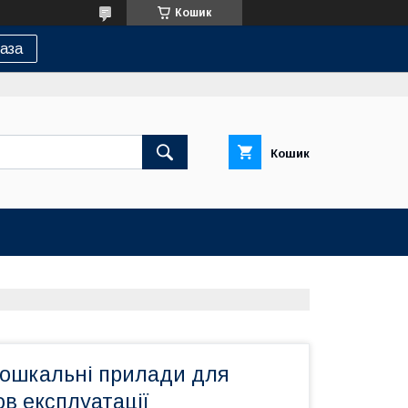
Кошик
аза
Кошик
лошкальні прилади для
в експлуатації