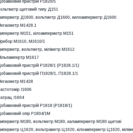
обавковий пристрій Р1820/5
ольтметр щитовий типу Д151
мперметр Д1600, вольтметр Д1600, килоамперметр Д1600
егаометр М1428.1
мперметр M151, кілоамперметр M151
рибор М1610, М1610/1
мперметр, вольтметр, міліметр М1612
ільяампертр M1617
обавковий пристрій Р1828/1 (Р1828.1/1)
обавковий пристрій П1828/1, П1828.1/1
егаометр М1428
астотомір І1606
атрац І1604
обавковий пристрій Р1818 (Р1818/1)
обавковий опір Р1804/1М
мперметр М180, вольтметр М180, каламперметр М180 щитові
мперметр Ц1620, вольтраметр Ц1620, кілоамперметр Ц1620, мілі