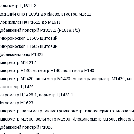
ольтметр Ц1611.2
оданий опір Р109/1 до кіловольтметра М1611
лок живлення Р1611 до М1611
обавковий пристрій Р1818.1 (Р1818.1/1)
инхроноскоп Е1505 щитовий
инхроноскоп Е1605 щитовий
обавковий опір Р1823
мперметр М1621.1
мперметр Е140, міліметр Е140, вольтметр Е140
мперметр М1420, вольтметр М1420, міліметрамперметр М1420, мі
астотомір Ц1426
атраметр Ц1428.1, варметр Ц1428.1
егаометр М1623
мперметр, вольтметр, міліметрамперметр, кілоамперметр, кіловоль
мперметр M1500, вольтметр M1500, кілоамперметр M1500, кіловол
обавковий пристрій Р1826