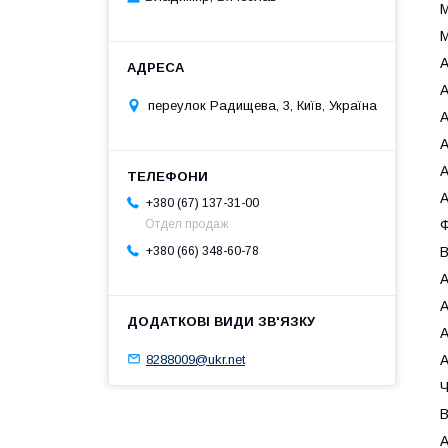
М
М
А
А
переулок Радищева, 3, Київ, Україна
А
А
А
А
+380 (67) 137-31-00
Отдел продаж
Ф
+380 (66) 348-60-78
В
А
А
А
8288009@ukr.net
А
Ч
В
А