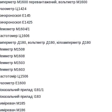
мперметр М1600 перевантажений, вольтметр М1600
Фазометр Ц1424
инхроноскоп Е145
инхроноскоп Е1425
емометр М1604/1
астотомер Ц1606
мперметр Д180, вольтметр Д180, кілоамперметр Д180
Мемметр М1508
Мемметр М1608
Мемметр М1503
Мемметр М1603
астотомір Ц1506
азометр Е1600
оказальний прилад І181/1
оказальний прилад І183
имірювач М185
имірювач М186