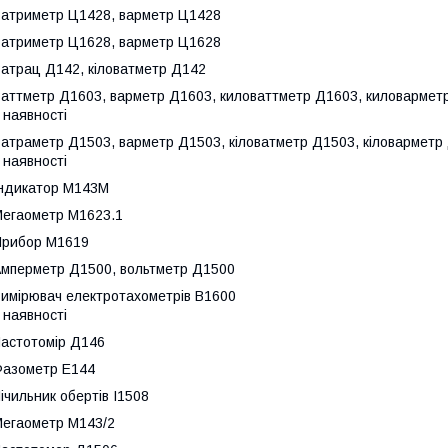
атриметр Ц1428, варметр Ц1428
атриметр Ц1628, варметр Ц1628
атрац Д142, кіловатметр Д142
аттметр Д1603, варметр Д1603, киловаттметр Д1603, киловармет
 наявності
атраметр Д1503, варметр Д1503, кіловатметр Д1503, кіловарметр
 наявності
ндикатор М143М
егаометр М1623.1
Прибор М1619
мперметр Д1500, вольтметр Д1500
имірювач електротахометрів В1600
 наявності
астотомір Д146
азометр Е144
ічильник обертів І1508
егаометр М143/2