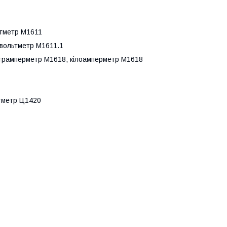
ьтметр М1611
овольтметр М1611.1
етрамперметр М1618, кілоамперметр М1618
ьтметр Ц1420