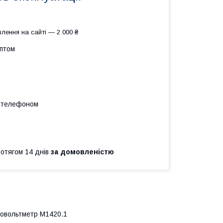
лення на сайті — 2 000 ₴
оптом
а телефоном
ротягом 14 днів
за домовленістю
іловольтметр М1420.1