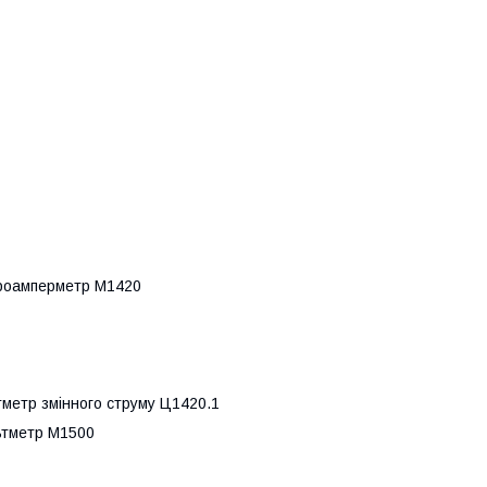
кроамперметр М1420
тметр змінного струму Ц1420.1
ьтметр M1500