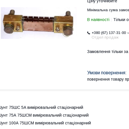
Ціну уточнюйте
Мінімальна сума замов
В наявності
Тільки 
+380 (67) 137-31-00
Отдел продаж
Замовлення тільки з
повернення товару п
унт 75ШС 5А вимірювальний стаціонарний
унт 75А 75ШСМ вимірювальний стаціонарний
унт 100А 75ШСМ вимірювальний стаціонарний