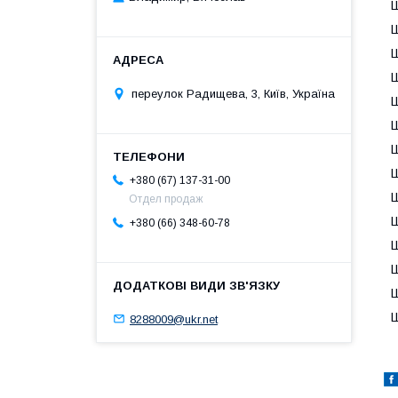
Ш
Ш
Ш
Ш
переулок Радищева, 3, Київ, Україна
Ш
Ш
Ш
Ш
+380 (67) 137-31-00
Ш
Отдел продаж
Ш
+380 (66) 348-60-78
Ш
Ш
Ш
Ш
8288009@ukr.net