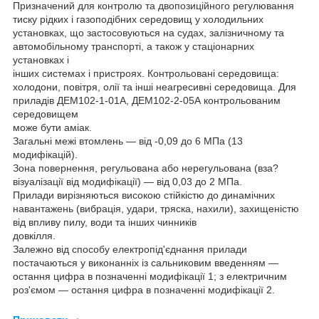
Призначений для контролю та двопозиційного регулювання
тиску рідких і газоподібних середовищ у холодильних
установках, що застосовуються на судах, залізничному та
автомобільному транспорті, а також у стаціонарних
установках і
інших системах і пристроях. Контрольовані середовища:
холодони, повітря, олії та інші неагресивні середовища. Для
приладів ДЕМ102-1-01А, ДЕМ102-2-05А контрольованим
середовищем
може бути аміак.
Загальні межі втомлень — від -0,09 до 6 МПа (13
модифікацій).
Зона повернення, регульована або нерегульована (вза?
візуалізації від модифікації) — від 0,03 до 2 МПа.
Прилади вирізняються високою стійкістю до динамічних
навантажень (вибрація, удари, тряска, нахили), захищеністю
від впливу пилу, води та інших чинників
довкілля.
Залежно від способу електропід'єднання прилади
постачаються у виконанніх із сальниковим введенням —
остання цифра в позначенні модифікації 1; з електричним
роз'ємом — остання цифра в позначенні модифікації 2.