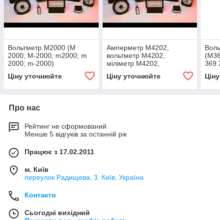
Вольтметр М2000 (М
Амперметр M4202,
Вол
2000; М-2000; m2000; m
вольтметр M4202,
(М3
2000; m-2000)
міліметр M4202,
369 
кілоамперметр M4202,
2М, 
Ціну уточнюйте
Ціну уточнюйте
Цін
кіловольтметр M4202
m-36
(М2402, М-4
m36
Про нас
Рейтинг не сформований
Менше 5 відгуків за останній рік
Працює з 17.02.2011
м. Київ
переулок Радищева, 3, Київ, Україна
Контакти
Сьогодні вихідний