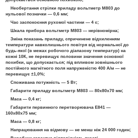
Необертання стрілки приладу вольтметр М803 до
нульової позначки — 0,6 мм;
Час заспокоєння рухомої частини — 4 с;
Шкала прибора вольтметр М803 — нерівномірна;
Зміна показань приладу, спричинене відхиленням
температури навколишнього повітря від нормальної до
будь-якої (в межах робочого діапазону температур) на
кожні 10К, не перевищує половини значення основної
похибки, що допускається; під впливом зовнішнього
постійного магнітного поля напруженістю 400 А/м — не
перевищує ±1,0%;
Споживана потужність — 5 Вт;
Габарити приладу вольтметр М803 — 80х80х70 мм;
Маса — 0,4 кг;
Габарити первинного перетворювача Е841 —
160х80х75 мм;
Маса — 0,8 кг;
Напрацювання на відмову — не менш ніж 24 000 годин;
Виробник гарантує відповідність якості