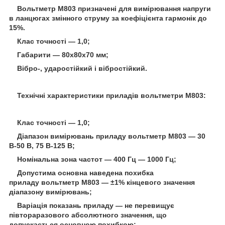
Вольтметр М803 призначені для вимірювання напруги
в ланцюгах змінного струму за коефіцієнта гармонік до
15%.
Клас точності — 1,0;
Габарити — 80х80х70 мм;
Вібро-, ударостійкий і вібростійкий.
Технічні характеристики приладів вольтметри М803:
Клас точності — 1,0;
Діапазон вимірювань приладу вольтметр М803 — 30
В-50 В, 75 В-125 В;
Номінальна зона частот — 400 Гц — 1000 Гц;
Допустима основна наведена похибка
приладу вольтметр М803 — ±1% кінцевого значення
діапазону вимірювань;
Варіація показань приладу — не перевищує
півтораразового абсолютного значення, що
допускається основною похибкою;