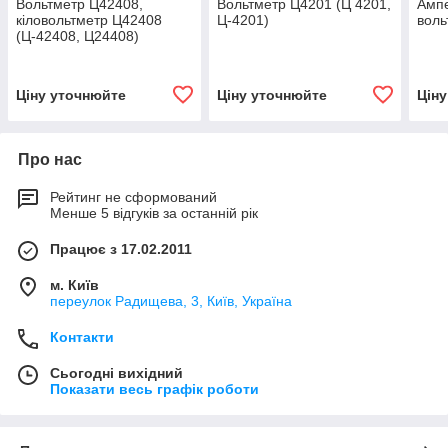
Вольтметр Ц42408,
Вольтметр Ц4201 (Ц 4201,
Амп
кіловольтметр Ц42408
Ц-4201)
воль
(Ц-42408, Ц24408)
Ціну уточнюйте
Ціну уточнюйте
Цін
Про нас
Рейтинг не сформований
Менше 5 відгуків за останній рік
Працює з 17.02.2011
м. Київ
переулок Радищева, 3, Київ, Україна
Контакти
Сьогодні вихідний
Показати весь графік роботи