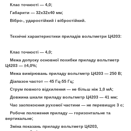
Клас точності — 4,0;
Габарити — 32х32х40 мм;
Вібро-, ударостійкий і вібростійкий.
Технічні характеристики приладів вольтметри Ц4203:
Клас точності — 4,0;
Межа допуску основної похибки приладу вольтметр
Ц4203 — ±4,0%;
Межа вимірювань приладу вольтметр Ц4203 — 250 В;
Діапазон частот — 45 Гц-55 Гц;
Струм повного відхилення — не більш ніж 1,0 мА;
Довжина шкали приладу вольтметр Ц4203 — 41 мм;
Час заспокоєння рухомої частини — не перевищує 3 с;
Робоче положення приладу — горизонтальне та
вертикальне;
Зміна показань приладу вольтметр Ц4203,