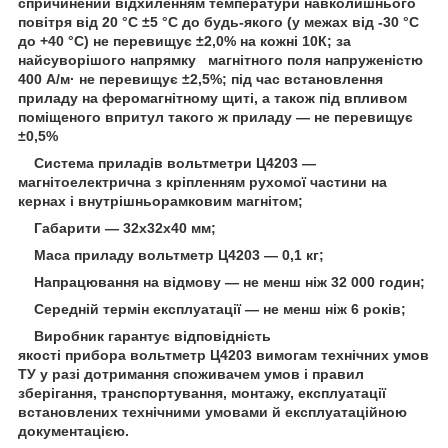
спричинений відхиленням температури навколишнього
повітря від 20 °C ±5 °C до будь-якого (у межах від -30 °C
до +40 °C) не перевищує ±2,0% на кожні 10К; за
найсуворішого напрямку магнітного поля напруженістю
400 А/м· не перевищує ±2,5%; під час встановлення
приладу на феромагнітному щиті, а також під впливом
поміщеного впритул такого ж приладу — не перевищує
±0,5%
Система приладів вольтметри Ц4203 —
магнітоелектрична з кріпленням рухомої частини на
кернах і внутрішньорамковим магнітом;
Габарити — 32х32х40 мм;
Маса приладу вольтметр Ц4203 — 0,1 кг;
Напрацювання на відмову — не менш ніж 32 000 годин;
Середній термін експлуатації — не менш ніж 6 років;
Виробник гарантує відповідність
якості прибора вольтметр Ц4203 вимогам технічних умов
ТУ у разі дотримання споживачем умов і правил
зберігання, транспортування, монтажу, експлуатації
встановлених технічними умовами й експлуатаційною
документацією.