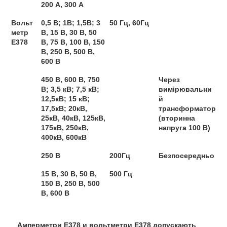
200 А, 300 А
Вольт
0,5 В; 1В; 1,5В; 3
50 Гц, 60Гц
метр
В, 15 В, 30 В, 50
Е378
В, 75 В, 100 В, 150
В, 250 В, 500 В,
600 В
450 В, 600 В, 750
Через
В; 3,5 кВ; 7,5 кВ;
вимірювальни
12,5кВ; 15 кВ;
й
17,5кВ; 20кВ,
трансформатор
25кВ, 40кВ, 125кВ,
(вторинна
175кВ, 250кВ,
напруга 100 В)
400кВ, 600кВ
250 В
200Гц
Безпосередньо
15 В, 30 В, 50 В,
500 Гц
150 В, 250 В, 500
В, 600 В
Амперметри Е378 и вольтметри Е378 допускають