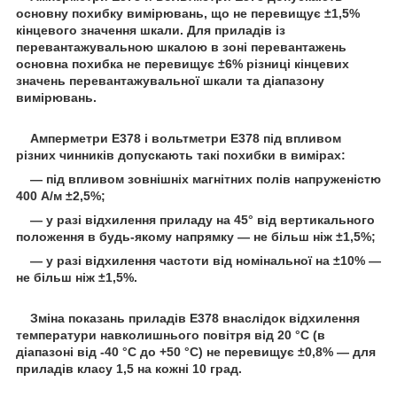
основну похибку вимірювань, що не перевищує ±1,5%
кінцевого значення шкали. Для приладів із
перевантажувальною шкалою в зоні перевантажень
основна похибка не перевищує ±6% різниці кінцевих
значень перевантажувальної шкали та діапазону
вимірювань.
Амперметри Е378 і вольтметри Е378 під впливом
різних чинників допускають такі похибки в вимірах:
― під впливом зовнішніх магнітних полів напруженістю
400 А/м ±2,5%;
― у разі відхилення приладу на 45° від вертикального
положення в будь-якому напрямку — не більш ніж ±1,5%;
― у разі відхилення частоти від номінальної на ±10% —
не більш ніж ±1,5%.
Зміна показань приладів Е378 внаслідок відхилення
температури навколишнього повітря від 20 °C (в
діапазоні від -40 °C до +50 °C) не перевищує ±0,8% — для
приладів класу 1,5 на кожні 10 град.