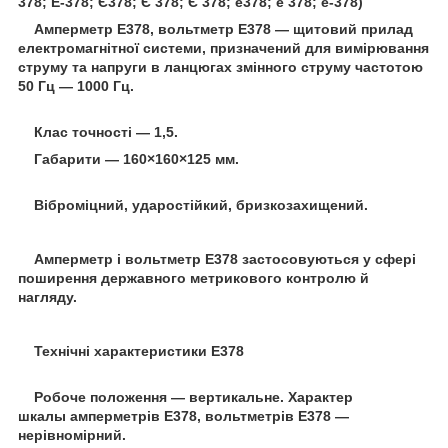
378; Е-378; Є378; Є 378; Є 378; е378; е 378; е-378)
Амперметр Е378, вольтметр Е378 — щитовий прилад
електромагнітної системи, призначений для вимірювання
струму та напруги в ланцюгах змінного струму частотою
50 Гц — 1000 Гц.
Клас точності — 1,5.
Габарити — 160×160×125 мм.
Віброміцний, ударостійкий, бризкозахищений.
Амперметр і вольтметр Е378 застосовуються у сфері
поширення державного метрикового контролю й
нагляду.
Технічні характеристики Е378
Робоче положення — вертикальне. Характер
шкалы амперметрів Е378, вольтметрів Е378 —
нерівномірний.