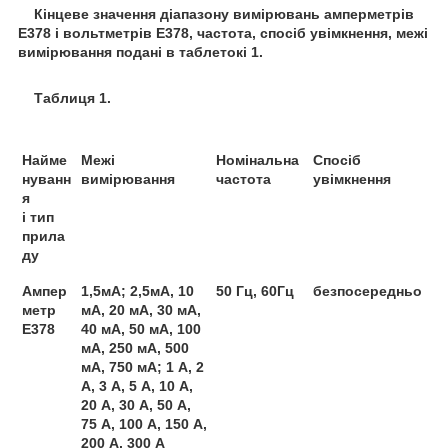
Кінцеве значення діапазону вимірювань амперметрів
Е378 і вольтметрів Е378, частота, спосіб увімкнення, межі
вимірювання подані в таблетокі 1.
Таблиця 1.
Найме
Межі
Номінальна
Спосіб
нуванн
вимірювання
частота
увімкнення
я
і тип
прила
ду
Ампер
1,5мА; 2,5мА, 10
50 Гц, 60Гц
безпосередньо
метр
мА, 20 мА, 30 мА,
Е378
40 мА, 50 мА, 100
мА, 250 мА, 500
мА, 750 мА; 1 А, 2
А, 3 А, 5 А, 10 А,
20 А, 30 А, 50 А,
75 А, 100 А, 150 А,
200 А, 300 А