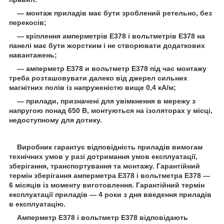
― монтаж приладів має бути зроблений ретельно, без
перекосів;
― кріплення амперметрів Е378 і вольтметрів Е378 на
панелі має бути жорстким і не створювати додаткових
навантажень;
— амперметр Е378 и вольтметр Е378 під час монтажу
треба розташовувати далеко від джерел сильних
магнітних полів із напруженістю вище 0,4 кА/м;
— прилади, призначені для увімкнення в мережу з
напругою понад 650 В, монтуються на ізоляторах у місці,
недоступному для дотику.
Виробник гарантує відповідність приладів вимогам
технічних умов у разі дотримання умов експлуатації,
зберігання, транспортування та монтажу. Гарантійний
термін зберігання амперметра Е378 і вольтметра Е378 —
6 місяців із моменту виготовлення. Гарантійний термін
експлуатації приладів — 4 роки з дня введення приладів
в експлуатацію.
Амперметр Е378 і вольтметр Е378 відповідають