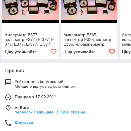
Амперметр Е377,
Амперметр Е335,
Амп
вольтметр Е377 (Е-377, Е
вольтметр Е335, міліметр
воль
377, Е377, Е-377, Е 377,
Е335, кілоамперметр
мілі
Є377, Є-377, Є 377, e377,
Е335 (Е-335, Е 335, Е335,
316,
Ціну уточнюйте
Ціну уточнюйте
Цін
e-377, e 377)
Е-335, Е-335, Е 335, Е3
316,
ЕН-3
Про нас
Рейтинг не сформований
Менше 5 відгуків за останній рік
Працює з 17.02.2011
м. Київ
переулок Радищева, 3, Київ, Україна
Контакти