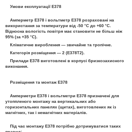
Умови експлуатації Е378
Амперметр Е378 і вольтметр Е378 розраховані на
використання за температури від -50 °C до +60 °C.
Відносна вологість повітря має становити не більш ніж
95% (за +35 °C).
Кліматичне вироблення — звичайне та тропічне.
Категорія розміщення — 2 (Е378Т2).
Прилади Е378 виготовлені в корпусі бризкозахисного
виконання.
Розміщення та монтаж Е378
Амперметри Е378 і вольтметри Е378 призначені для
утоппленого монтажу на вертикальних або
горизонтальних панелях (щитах), виготовлених як із
магнітних, так і немагнітних матеріалів.
Під час монтажу Е378 потрібно дотримуватися таких
правил: