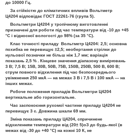
до 10000 Гц.
За стійкістю до кліматичних впливів Вольтметр
Ц4204 відповідає ГОСТ 22261-76 (група 5).
Вольтметри Ц4204 у тропічному виготовленні
призначені для роботи під час температури від -10 до +45
°C і відносної вологості до 98% (за 35 °C).
Клас точності приладу Вольтметр Ц4204: 2,5; основна
похибка не перевищує ±2,5; необертання стрілки до
нульової позначки не більш ніж 1,7 мм; варіація
показань 2,5 % . Кінцеве значення діапазону вимірювань
3 В; 7,5 В; 15В, 30В, 50В, 75В, 150В, 250В, 500 В, 600 В;
струм повного відхилення під час безпосереднього
увімкнення 250 мкА ― на межах 3 В і 7,5 В і 100 мкА — на
інших межах.
Робоче положення приладів Вольтметри Ц4204
вертикальне або горизонтальне.
Час заспокоєння рухомої частини приладу Ц4204 не
перевищує 3 с. Довжина шкали 69 мм.
Зміна показань приладу Ц4204, спричинене
відхиленням температури від (20± 5)
о
З до будь-якої (в
межах від -30 до +40 °C) на кожні 10 К, не