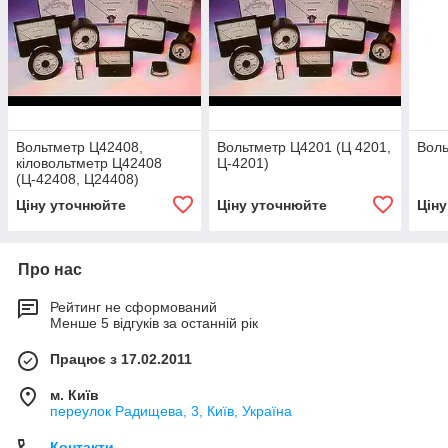
Вольтметр Ц42408,
Вольтметр Ц4201 (Ц 4201,
Воль
кіловольтметр Ц42408
Ц-4201)
(Ц-42408, Ц24408)
Ціну уточнюйте
Ціну уточнюйте
Цін
Про нас
Рейтинг не сформований
Менше 5 відгуків за останній рік
Працює з 17.02.2011
м. Київ
переулок Радищева, 3, Київ, Україна
Контакти