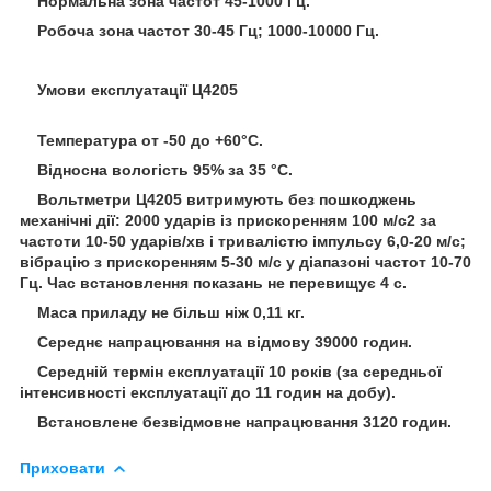
Нормальна зона частот 45-1000 Гц.
Робоча зона частот 30-45 Гц; 1000-10000 Гц.
Умови експлуатації Ц4205
Температура от -50 до +60°С.
Відносна вологість 95% за 35 °C.
Вольтметри Ц4205 витримують без пошкоджень
механічні дії: 2000 ударів із прискоренням 100 м/с
2
за
частоти 10-50 ударів/хв і тривалістю імпульсу 6,0-20 м/с;
вібрацію з прискоренням 5-30 м/с у діапазоні частот 10-70
Гц. Час встановлення показань не перевищує 4 с.
Маса приладу не більш ніж 0,11 кг.
Середнє напрацювання на відмову 39000 годин.
Середній термін експлуатації 10 років (за середньої
інтенсивності експлуатації до 11 годин на добу).
Встановлене безвідмовне напрацювання 3120 годин.
Приховати