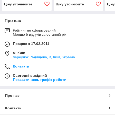
калоамперметр Ц330,
воль
Ціну уточнюйте
Ціну уточнюйте
Цін
кіловольтметр Ц330 (Ц
Ц 42
330, Ц-330)
Про нас
Рейтинг не сформований
Менше 5 відгуків за останній рік
Працює з 17.02.2011
м. Київ
переулок Радищева, 3, Київ, Україна
Контакти
Сьогодні вихідний
Показати весь графік роботи
Про нас
Контакти