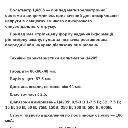
Вольтметр Ц4205 — прилад магнітоелектрочної
системи з випрямлячем, призначений для вимірювання
напруги в ланцюгах змінного однофазного
синусоїдального струму.
Прилад має стрільцеву форму надання інформації,
рівномірну шкалу, нульова позначка розташована
всередині або на краю діапазону вимірювань.
Технічні характеристики вольтметра Ц4205
Габарити 60x60x48 мм.
Виріз у щиті 57,5 мм.
Довжина шкали, не менш ніж 44 мм.
Клас точності: 2,5.
Діапазони вимірювань Ц4205: 0,5-3 В 1-7,5 В; 3В; 7,5 В;
15 В; 30 В; 50 В; 75В; 150В; 250 В; 300 В; 500 В; 600В.
Струм повного відхилення по постійному струму — 100
мкА.