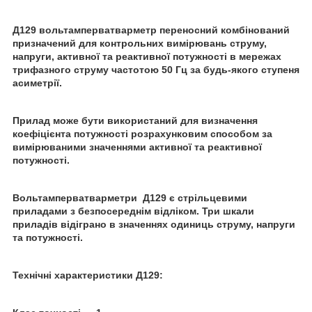
Д129 вольтамперватварметр переносний комбінований
призначений для контрольних вимірювань струму,
напруги, активної та реактивної потужності в мережах
трифазного струму частотою 50 Гц за будь-якого ступеня
асиметрії.
Прилад може бути використаний для визначення
коефіцієнта потужності розрахунковим способом за
вимірюваними значеннями активної та реактивної
потужності.
Вольтамперватварметри Д129 є стрільцевими
приладами з безпосереднім відліком. Три шкали
приладів відіграно в значеннях одиниць струму, напруги
та потужності.
Технічні характеристики Д129: