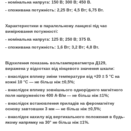
- номінальна напруга: 150 В; 300 В; 450 В.
- споживана потужність: 2,25 Вт; 4,5 Вт; 6,75 Вт.
Характеристики в паралельному ланцюзі під час
вимірювання потужності:
- номінальна напруга: 125 В; 250 В; 375 В.
- споживана потужність: 1,6 Вт; 3,2 Вт; 4,8 Вт.
Відхилення показань вольтамперватметра Д129,
виражена у відсотках від кінцевого значення шкали:
- внаслідок впливу зміни температури від +20 ± 5 °C на
кожні 10 °C — не більш ніж ±0,5%;
- внаслідок впливу зовнішнього однорідного магнітного
поля напруженістю 400 А·В/м — не більш ніж ±1%;
- внаслідок встановлення приладів на феромагнітну
основу завтовшки 3 мм — не більш ніж ±0,5%;
- внаслідок нахилу від вертикального положення в будь-
якому напрямку на 30° не більш ніж ±1%.