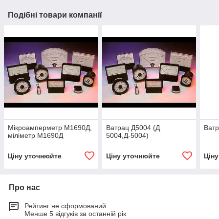
Подібні товари компанії
Мікроамперметр М1690Д,
Ватрац Д5004 (Д
Ватр
міліметр М1690Д
5004,Д-5004)
Ціну уточнюйте
Ціну уточнюйте
Цін
Про нас
Рейтинг не сформований
Менше 5 відгуків за останній рік