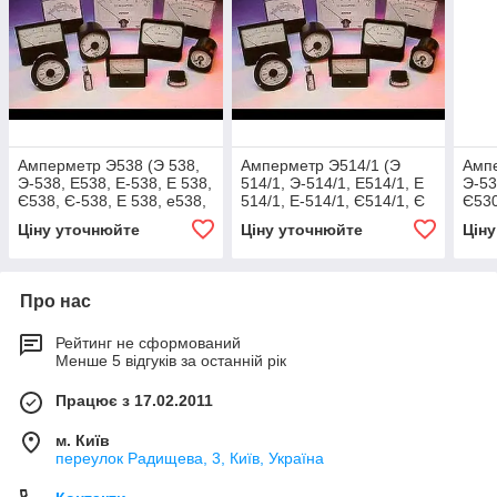
Амперметр Э538 (Э 538,
Амперметр Э514/1 (Э
Ампе
Э-538, Е538, Е-538, Е 538,
514/1, Э-514/1, Е514/1, Е
Э-53
Є538, Є-538, Е 538, e538,
514/1, Е-514/1, Є514/1, Є
Є530
e 538, e-538)
514/1, Є-514/1, e514/1, e
e-53
Ціну уточнюйте
Ціну уточнюйте
Цін
514/1, e-514
Про нас
Рейтинг не сформований
Менше 5 відгуків за останній рік
Працює з 17.02.2011
м. Київ
переулок Радищева, 3, Київ, Україна