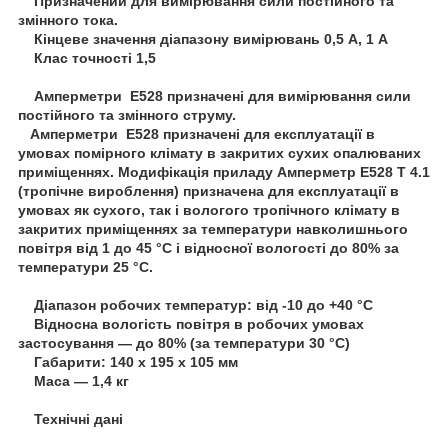
Призначений для вимірювання сили постійного та
змінного тока.
Кінцеве значення діапазону вимірювань 0,5 А, 1 А
Клас точності 1,5
Амперметри Е528 призначені для вимірювання сили
постійного та змінного струму.
Амперметри Е528 призначені для експлуатації в
умовах помірного клімату в закритих сухих опалюваних
приміщеннях. Модифікація приладу Амперметр Е528 Т 4.1
(тропічне вироблення) призначена для експлуатації в
умовах як сухого, так і вологого тропічного клімату в
закритих приміщеннях за температури навколишнього
повітря від 1 до 45 °C і відносної вологості до 80% за
температури 25 °C.
Діапазон робочих температур: від -10 до +40 °C
Відносна вологість повітря в робочих умовах
застосування — до 80% (за температури 30 °C)
Габарити: 140 х 195 х 105 мм
Маса — 1,4 кг
Технічні дані