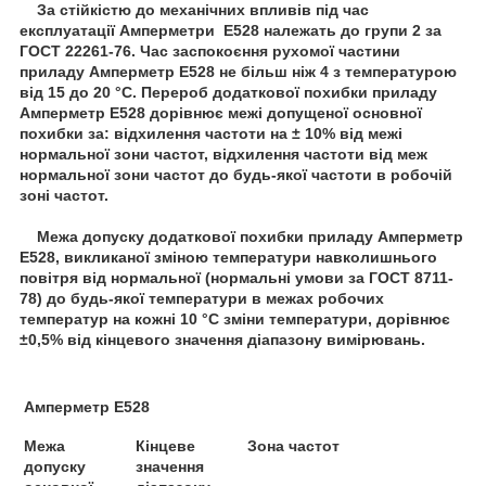
За стійкістю до механічних впливів під час
експлуатації Амперметри Е528 належать до групи 2 за
ГОСТ 22261-76. Час заспокоєння рухомої частини
приладу Амперметр Е528 не більш ніж 4 з температурою
від 15 до 20 °C. Перероб додаткової похибки приладу
Амперметр Е528 дорівнює межі допущеної основної
похибки за: відхилення частоти на ± 10% від межі
нормальної зони частот, відхилення частоти від меж
нормальної зони частот до будь-якої частоти в робочій
зоні частот.
Межа допуску додаткової похибки приладу Амперметр
Е528, викликаної зміною температури навколишнього
повітря від нормальної (нормальні умови за ГОСТ 8711-
78) до будь-якої температури в межах робочих
температур на кожні 10 °C зміни температури, дорівнює
±0,5% від кінцевого значення діапазону вимірювань.
Амперметр Е528
Межа
Кінцеве
Зона частот
допуску
значення