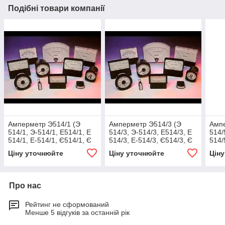
Подібні товари компанії
Амперметр Э514/1 (Э
Амперметр Э514/3 (Э
Ампе
514/1, Э-514/1, Е514/1, Е
514/3, Э-514/3, Е514/3, Е
514/
514/1, Е-514/1, Є514/1, Є
514/3, Е-514/3, Є514/3, Є
514/
514/1, Є-514/1, e514/1, e
514/3, Є-514/3, e514/3, e
514/
Ціну уточнюйте
Ціну уточнюйте
Цін
514/1, e-514
514/3, e-
514/
Про нас
Рейтинг не сформований
Менше 5 відгуків за останній рік