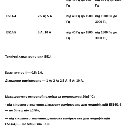
Гц
Гц
Е514/4
2,5 А; 5 А
від 40 Гц до 1500
від 1500 Гц до
Гц
3000 Гц
Е514/5
5 А; 10 А
від 40 Гц до 1500
від 1500 Гц до
Гц
3000 Гц
Технічні характеристики Е514:
Клас точності — 0,5; 1,0.
Діапазони вимірювань — 1 А; 2 А; 2,5 А; 5 А; 10 А.
Межа допуску основної похибки за температури 20±5 °C:
- від кінцевого значення діапазону вимірювань для модифікацій Е514/1-3
— не більш ніж ±0,5%;
— від кінцевого значення діапазону вимірювань для модифікацій
Е514/4,5 — не більш ніж ±1,0.