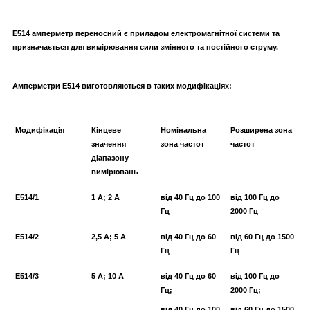
Е514 амперметр переносний є приладом електромагнітної системи та
призначається для вимірювання сили змінного та постійного струму.
Амперметри Е514 виготовляються в таких модифікаціях:
Модифікація
Кінцеве
Номінальна
Розширена зона
значення
зона частот
частот
діапазону
вимірювань
Е514/1
1 А; 2 А
від 40 Гц до 100
від 100 Гц до
Гц
2000 Гц
Е514/2
2,5 А; 5 А
від 40 Гц до 60
від 60 Гц до 1500
Гц
Гц
Е514/3
5 А; 10 А
від 40 Гц до 60
від 100 Гц до
Гц;
2000 Гц;
від 40 Гц до 100
від 60 Гц до 1500