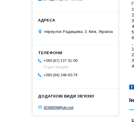
П
1
2
3
4
переулок Радищева, 3, Київ, Україна
5
6
,
1
2
3
+380 (67) 137-31-00
4
Отдел продаж
+380 (66) 348-60-78
І
8288009@ukr.net
Ц