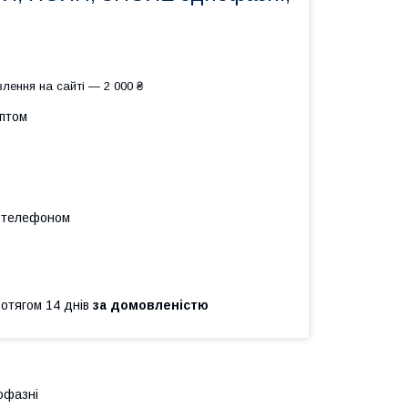
лення на сайті — 2 000 ₴
оптом
а телефоном
ротягом 14 днів
за домовленістю
офазні