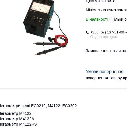
Ціну уточнюйте
Мінімальна сума замов
В наявності
Тільки 
+380 (67) 137-31-00
Отдел продаж
Замовлення тільки з
повернення товару п
егаометри серії ЕС0210, М4122, ЕС0202
егаометр М4122
егаометр M4122A
Мегаометр М4122RS