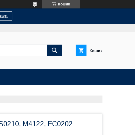
Кошик
аза
Кошик
S0210, М4122, ЕС0202