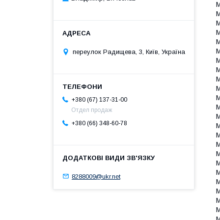
М
М
М
М
М
М
переулок Радищева, 3, Київ, Україна
М
М
М
М
М
+380 (67) 137-31-00
М
Отдел продаж
М
+380 (66) 348-60-78
М
М
М
М
М
М
8288009@ukr.net
М
М
М
M
M