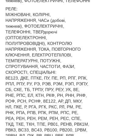
тижневі), ФОТОЕЛЕКТРИЧНІ, ТЕЛЕФОННІ
РЕЛЕ:
МІЖНОВАНІ, КОЛІРНІ,
НАПРЯЖЕННЯ, ЧАСи (добові,
тижневі), ФОТОЕЛЕКТРИЧНІ,
ТЕЛЕФОННІ, ТВЕРдорючі
(ОПТОЕЛЕКТРОННІ,
ПОЛУПРОВОВІДНІ), КОНТРОЛЮ
НАПРЯЖЕННЯ, ТОКА, ПОВТОРНОГО
КЛЮЧЕННЯ, ЕЛЕКТРОТЕПІЛОВІ,
ТЕМПЕРАТУРНІ, ПОТУЖНІ,
СПРОТУВАННЯ, ЧАСТОТИ, ФАЗИ,
СКОРОСТІ, СПЕЦІАЛЬНІ:
8Е123, ДКЕ, ПТКЕ, ПУ, ПЕ, РП, РПГ, РПК,
РПЛ, РПУ, РУ, РЭ, РЭВ, РЭМ, РЭП, РЭПУ,
СБ, СКЕ, ТБ, ТРПУ, ПРУ, РЕУ, УК, 8Е,
РНЕ, РПС, ЕЛ, КТН, РКФ, РН, РНН, РНФ,
РОФ, РСН, РСНФ, 8Е122, АР, ДП, МКУ,
НЛ, ПКЕ, Р, РГА, РГК, РКС, РЛ, РМ, PE,
РНК, РПА, РПВ, РПК, РПМ, РПС, РЕ,
РЕА, РЕН, РЕН, РЕМ, РЕН, РЕС, СПЕ,
ТКД, ТКЕ, ТКН, ТПЕ, РВ01, РЕНВ, РВК1М,
РВК3, ВС33, ВС43, РВ100, РВ200, 1РВМ,
2РВМ, ВЛ, ПІК, РВ, РВЦ, РВЕ, РДВ,