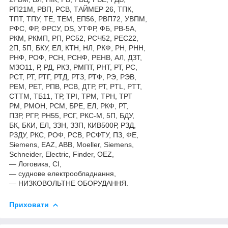
РП21М, РВП, РСВ, ТАЙМЕР 26, ТПК,
ТПТ, ТПУ, ТЕ, ТЕМ, ЕП56, РВП72, УВПМ,
РФС, ФР, ФРСУ, DS, УТФР, ФБ, РВ-5А,
РКМ, РКМП, РП, РС52, РСЧ52, РЕС22,
2П, 5П, БКУ, ЕЛ, КТН, НЛ, РКФ, РН, РНН,
РНФ, РОФ, РСН, РСНФ, РЕНВ, АЛ, ДЗТ,
МЗО11, Р, РД, РКЗ, РМПТ, РНТ, РТ, РС,
РСТ, РТ, РТГ, РТД, РТЗ, РТФ, РЭ, РЭВ,
РЕМ, РЕТ, РПВ, РСВ, ДТР, РТ, PTL, PTT,
СТТМ, ТБ11, ТР, ТРІ, ТРМ, ТРН, ТРТ
РМ, РМОН, РСМ, БРЕ, ЕЛ, РКФ, РТ,
ПЗР, РГР, РН55, РСГ, РКС-М, 5П, БДУ,
БК, БКИ, ЕЛ, ЗЗН, ЗЗП, КИВ500Р, РЗД,
РЗДУ, РКС, РОФ, РСВ, РСФТУ, ПЗ, ФЕ,
Siemens, EAZ, ABB, Moeller, Siemens,
Schneider, Electric, Finder, OEZ,
— Логовика, СІ,
— суднове електрообладнання,
— НИЗКОВОЛЬТНЕ ОБОРУДАННЯ.
Приховати