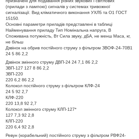
призначені для подавання різних звукових і світлових
(прилади з лампою) сигналів у системах тривожної
сигналізації. Вид кліматичного виконання УХЛ5 та О1 ГОСТ
15150.
Основні параметри приладів представлені в таблиці
Найменування приладу Тип Номінальна напруга, В
Споживана потужність, Вт Сила звуку, дБА, не менш Маса, кг,
не більш
Дзвінок на обрив постійного струму з фільтром ЗВОФ-24-70В1
24 5 86 2,2
Дзвінок змінного струму ДВП-24 24 7,1 86 2,2
ЗВП-127 127 8 86 2,2
ЗВП-220
220 6,2 86 2,2
Колокол постійного струму з фільтром КЛФ-24
24 5 92 2,7
КЛФ-220
220 13,8 92 2,7
Колокол змінного струму КЛП-127*
127 7,3 92 2,8
КЛП-220
220 6,4 92 2,8
Ревун (корабельний) постійного струму з фільтром РВФ24-