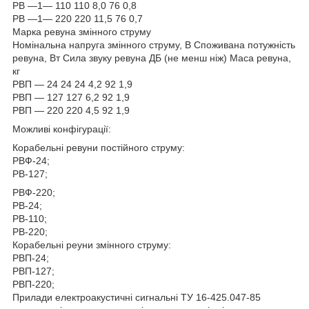
РВ —1— 110 110 8,0 76 0,8
РВ —1— 220 220 11,5 76 0,7
Марка ревуна змінного струму
Номінальна напруга змінного струму, В Споживана потужність
ревуна, Вт Сила звуку ревуна ДБ (не менш ніж) Маса ревуна,
кг
РВП — 24 24 24 4,2 92 1,9
РВП — 127 127 6,2 92 1,9
РВП — 220 220 4,5 92 1,9
Можливі конфігурації:
Корабельні ревуни постійного струму:
РВФ-24;
РВ-127;
РВФ-220;
РВ-24;
РВ-110;
РВ-220;
Корабельні реуни змінного струму:
РВП-24;
РВП-127;
РВП-220;
Прилади електроакустичні сигнальні ТУ 16-425.047-85