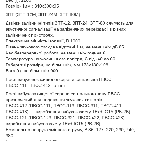
Розміри [мм]: 340х300х95
ЗПТ (ЗПТ-12М, ЗПТ-24М, ЗПТ-80М)
Дзвінки залізничні типів ЗПТ-12, ЗПТ-24, ЗПТ-80 слугують для
акустичної сигналізації на залізничних переїздах і в різних
залізничних пристроях.
Електрична міцність ізоляції, В 1000
Рівень звукового тиску на відстані 1 м, не менш ніж дБ 85
Час безперервної роботи, не менш ніж година 6
Температура навколишнього повітря, C від -40 до 60
Габаритні розміри, не більш ніж, мм 178х130х108
Вага (г): не більш ніж 900
Пості вибуховозахищеної сирени сигнальної ПВСС,
ПВСС-411, ПВСС-412 та інші
Пості вибухозахищеної сирени сигнального типу ПВСС
призначений для подавання звукових сигналів.
ПВСС-412 (ПВСС-111; ПВСС-113; ПВСС-311; ПВСС-411;
ПВСС-413) — вироблення вибухозахисту 1ExdIICT5 (PB-2B)
ПВСС-121 (ПВСС-123; ПВСС-321; ПВСС-422; ПВСС-423) —
вироблення вибухозахисту 1ExdIICT5 (PB-2B)
Номінальна напруга змінного струму, В 36, 127, 220, 230, 240,
380