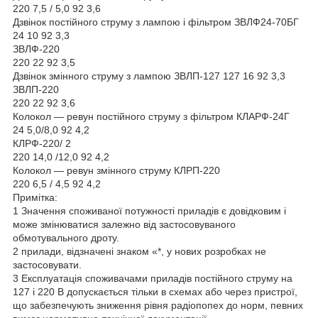
220 7,5 / 5,0 92 3,6
Дзвінок постійного струму з лампою і фільтром ЗВЛФ24-70БГ
24 10 92 3,3
ЗВЛФ-220
220 22 92 3,5
Дзвінок змінного струму з лампою ЗВЛП-127 127 16 92 3,3
ЗВЛП-220
220 22 92 3,6
Колокол — ревун постійного струму з фільтром КЛАРФ-24Г
24 5,0/8,0 92 4,2
КЛРФ-220/ 2
220 14,0 /12,0 92 4,2
Колокол — ревун змінного струму КЛРП-220
220 6,5 / 4,5 92 4,2
Примітка:
1 Значення споживаної потужності приладів є довідковим і
може змінюватися залежно від застосовуваного
обмотувального дроту.
2 прилади, відзначені знаком «*, у нових розробках не
застосовувати.
3 Експлуатація споживачами приладів постійного струму на
127 і 220 В допускається тільки в схемах або через пристрої,
що забезпечують зниження рівня радіопопех до норм, певних