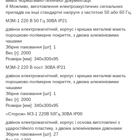
вимог нормативно-технічної документації.
4 Можливо, виготовлення електроакустичних сигнальних
приладів на інші стандартні напруги з частотою 50 або 60 Гц.
МЗМ-1 220 В 50 Гц 30ВА IP21
дзвінок електромагнітний, корпус і кришка металеві мають
порошково-полімерне покриття, з двома алюмінієвими
чашами
Збірне паковання [шт]: 1
Вес [г]: 2000
Розміри [мм]: 340х300х95
МЗМ-2 220 В пост. 30ВА IP21
дзвінок електромагнітний, корпус і кришка металеві мають
порошково-полімерне покриття, з двома алюмінієвими
чашами
Збірне паковання [шт]: 1
Вес [г]: 2000
Розміри [мм]: 340х300х95
«Сторож» МЗ-1 220В 50Гц 30ВА IP00
дзвінок електромагнітний, корпус і основа виготовлені з
ударостійкого пластику, з двома алюмінієвими дзвонами
Збірне паковання [шт]: 27
Вес [г]: 1200