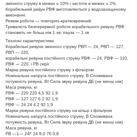
змінного струму в межах ± 10% і частоти в межах ± 2%.
Корабельний ревун РВФ виготовляється у водозахищеному
виконанні.
Режим роботи — повторно-кратковремний.
Тривалість безперервної роботи корабельного ревуну РВФ
становить не більш ніж 1 хв, пауза — 1 хв
Технічні характеристики
Корабельні ревуни змінного струму РВП — 24, РВП — 127,
РВП — 220,
корабельні ревуни постійного струму РВФ — 24, РВФ — 110,
РВФ — 220, і РВ серії.
Марка ревуна постійного струму з фільтром
Номінальна напруга постійного струму, В Споживана
потужність ревуна, Вт Сила звуку ревуна ДБ (не менш ніж)
Маса ревуна, кг
РВФ — 220 220 4,5 92 1,9
РВФ — 127 127 6.2 92 1,9
РВФ — 24 24 4,2 92 1,9
Марка ревуна постійного струму на кільці з фільтром
Номінальна напруга постійного струму, В Споживана
потужність ревуна, Вт Сила звуку ревуна ДБ (не менш ніж)
Маса ревуна, кг
РВ —1— 24Г 24 8,0 76 0,8