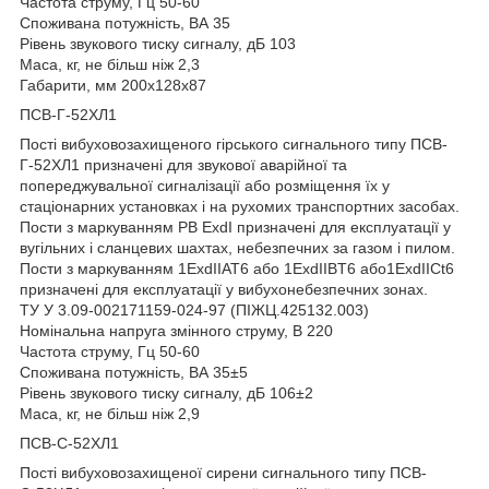
Частота струму, Гц 50-60
Споживана потужність, ВА 35
Рівень звукового тиску сигналу, дБ 103
Маса, кг, не більш ніж 2,3
Габарити, мм 200х128х87
ПСВ-Г-52ХЛ1
Пості вибуховозахищеного гірського сигнального типу ПСВ-
Г-52ХЛ1 призначені для звукової аварійної та
попереджувальної сигналізації або розміщення їх у
стаціонарних установках і на рухомих транспортних засобах.
Пости з маркуванням PB ExdI призначені для експлуатації у
вугільних і сланцевих шахтах, небезпечних за газом і пилом.
Пости з маркуванням 1ExdIIАТ6 або 1ExdIIBT6 або1ExdIIСt6
призначені для експлуатації у вибухонебезпечних зонах.
ТУ У 3.09-002171159-024-97 (ПІЖЦ.425132.003)
Номінальна напруга змінного струму, В 220
Частота струму, Гц 50-60
Споживана потужність, ВА 35±5
Рівень звукового тиску сигналу, дБ 106±2
Маса, кг, не більш ніж 2,9
ПСВ-С-52ХЛ1
Пості вибуховозахищеної сирени сигнального типу ПСВ-