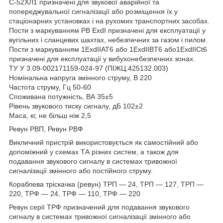
С-52ХЛ1 призначені для звукової аварійної та
попереджувальної сигналізації або розміщення їх у
стаціонарних установках і на рухомих транспортних засобах.
Пости з маркуванням PB ExdI призначені для експлуатації у
вугільних і сланцевих шахтах, небезпечних за газом і пилом.
Пости з маркуванням 1ExdIIАТ6 або 1ExdIIBT6 або1ExdIIСt6
призначені для експлуатації у вибухонебезпечних зонах.
ТУ У 3.09-002171159-024-97 (ПІЖЦ.425132.003)
Номінальна напруга змінного струму, В 220
Частота струму, Гц 50-60
Споживана потужність, ВА 35±5
Рівень звукового тиску сигналу, дБ 102±2
Маса, кг, не більш ніж 2,5
Ревун РВП, Ревун РВФ
Викличний пристрій використовується як самостійний або
допоміжний у схемах ТА різних систем, а також для
подавання звукового сигналу в системах тривожної
сигналізації змінного або постійного струму.
Кораблева тріскачка (ревун) ТРП — 24, ТРП — 127, ТРП —
220, ТРФ — 24, ТРФ — 110, ТРФ — 220
Ревун серії ТРФ призначений для подавання звукового
сигналу в системах тривожної сигналізації змінного або