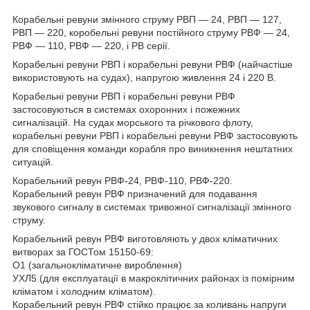
Корабельні ревуни змінного струму РВП — 24, РВП — 127,
РВП — 220, коробельні ревуни постійного струму РВФ — 24,
РВФ — 110, РВФ — 220, і РВ серії.
Корабельні ревуни РВП і корабельні ревуни РВФ (найчастіше
використовують на судах), напругою живлення 24 і 220 В.
Корабельні ревуни РВП і корабельні ревуни РВФ
застосовуються в системах охоронних і пожежних
сигналізацій. На судах морського та річкового флоту,
корабельні ревуни РВП і корабельні ревуни РВФ застосовують
для сповіщення команди корабля про виникнення нештатних
ситуацій.
Корабельний ревун РВФ-24, РВФ-110, РВФ-220.
Корабельний ревун РВФ призначений для подавання
звукового сигналу в системах тривожної сигналізації змінного
струму.
Корабельний ревун РВФ виготовляють у двох кліматичних
витворах за ГОСТом 15150-69:
О1 (загальнокліматичне вироблення)
УХЛ5 (для експлуатації в макроклітичних районах із помірним
кліматом і холодним кліматом).
Корабельний ревун РВФ стійко працює за коливань напруги