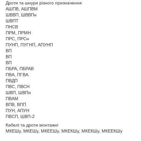
Дроти та шнури різного призначення
АШПВ, АШПВМ
ШВВП, ШВВПн
ШВПТ
ПНСВ
ПРМ, ПРМН
ПРС, ПРСн
ПУНП, ПУГНП, АПУНП
ВП
ВП
ВП
ПБРА, ПБРАВ
ПВА, ПГВА
ПВДП
ПВС, ПВСН
ШВП, ШВПн
ПВАМ
ВПВ, ВПП
ПУН, АПУН
ПВСП, ШВП-2
Кабелі та дроти монтажні
МКЕШу, МКЕШу, МКЕЕШу, МКЕКШу, МКЕКШу, МКЕЕКШу