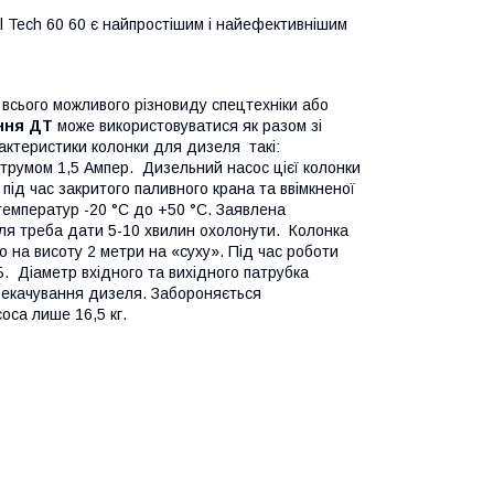
l Tech 60
60 є найпростішим і найефективнішим
 всього можливого різновиду спецтехніки або
ння ДТ
може використовуватися як разом зі
рактеристики колонки для дизеля такі:
 струмом 1,5 Ампер. Дизельний насос цієї колонки
під час закритого паливного крана та ввімкненої
емператур -20 °C до +50 °C. Заявлена
сля треба дати 5-10 хвилин охолонути. Колонка
 на висоту 2 метри на «суху». Під час роботи
. Діаметр вхідного та вихідного патрубка
рекачування дизеля. Забороняється
оса лише 16,5 кг.