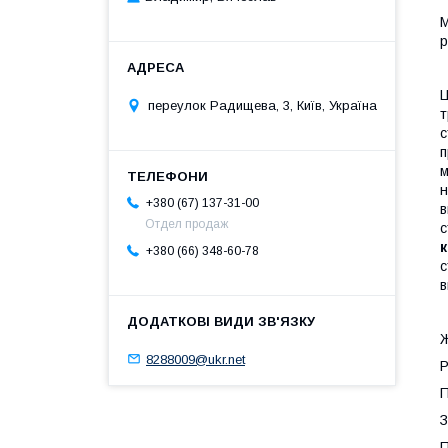
М
р
переулок Радищева, 3, Київ, Україна
т
с
п
м
н
+380 (67) 137-31-00
в
Отдел продаж
с
+380 (66) 348-60-78
с
в
8288009@ukr.net
Р
З