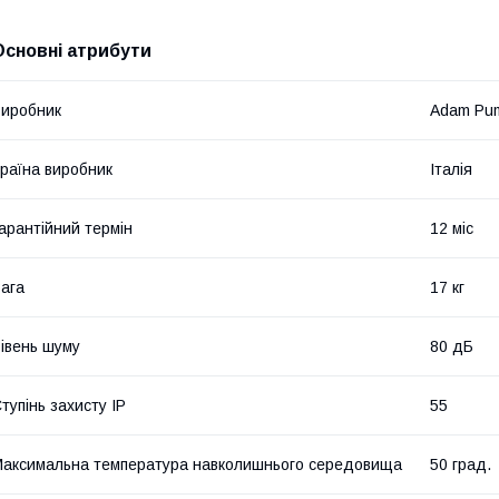
Основні атрибути
иробник
Adam Pu
раїна виробник
Італія
арантійний термін
12 міс
ага
17 кг
івень шуму
80 дБ
тупінь захисту IP
55
аксимальна температура навколишнього середовища
50 град.