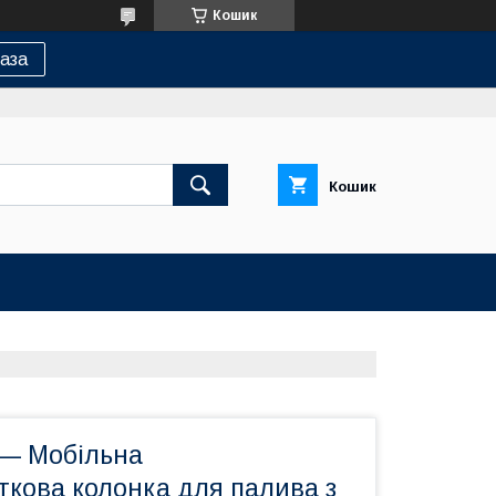
Кошик
аза
Кошик
 — Мобільна
ткова колонка для палива з