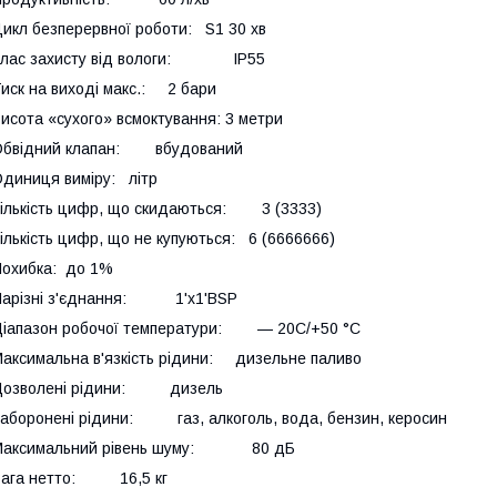
икл безперервної роботи: S1 30 хв
Клас захисту від вологи: IP55
иск на виході макс.: 2 бари
исота «сухого» всмоктування: 3 метри
Обвідний клапан: вбудований
диниця виміру: літр
ількість цифр, що скидаються: 3 (3333)
ількість цифр, що не купуються: 6 (6666666)
охибка: до 1%
Нарізні з'єднання: 1'х1'BSP
іапазон робочої температури: — 20C/+50 °C
аксимальна в'язкість рідини: дизельне паливо
Дозволені рідини: дизель
аборонені рідини: газ, алкоголь, вода, бензин, керосин
Максимальний рівень шуму: 80 дБ
Вага нетто: 16,5 кг