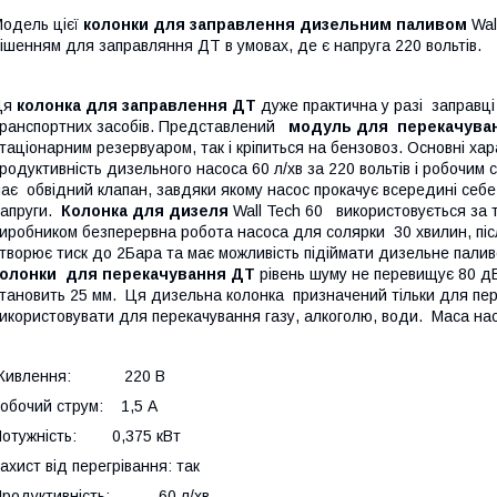
одель цієї
колонки для заправлення дизельним паливом
Wal
ішенням для заправляння ДТ в умовах, де є напруга 220 вольтів.
Ця
колонка для заправлення ДТ
дуже практична у разі заправці
ранспортних засобів. Представлений
модуль для перекачува
таціонарним резервуаром, так і кріпиться на бензовоз. Основні ха
родуктивність дизельного насоса 60 л/хв за 220 вольтів і робочим
ає обвідний клапан, завдяки якому насос прокачує всередині себе 
апруги.
Колонка для дизеля
Wall Tech 60
використовується за т
иробником безперервна робота насоса для солярки 30 хвилин, пі
творює тиск до 2Бара та має можливість підіймати дизельне паливо
колонки для перекачування ДТ
рівень шуму не перевищує 80 дБ
тановить 25 мм. Ця дизельна колонка призначений тільки для пе
икористовувати для перекачування газу, алкоголю, води. Маса нас
Живлення: 220 В
обочий струм: 1,5 А
Потужність: 0,375 кВт
ахист від перегрівання: так
Продуктивність: 60 л/хв