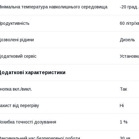
інімальна температура навколишнього середовища
-20 град.
родуктивність
60 літр/х
озволені рідини
Дизель
одатковий сервіс
Установк
Додаткові характеристики
нопка вкл./викл.
Так
ахист від перегріву
Ні
охибка точності дозування
1 %
аксимальний час безперервної роботи
30 хв