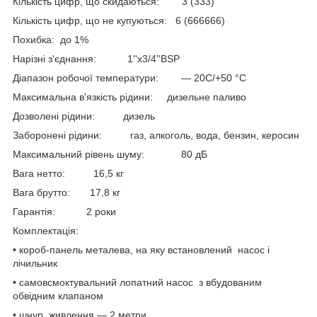
Кількість цифр, що скидаються: 3 (333)
Кількість цифр, що не купуються: 6 (666666)
Похибка: до 1%
Нарізні з'єднання: 1''х3/4''BSP
Діапазон робочої температури: — 20C/+50 °C
Максимальна в'язкість рідини: дизельне паливо
Дозволені рідини: дизель
Заборонені рідини: газ, алкоголь, вода, бензин, керосин
Максимальний рівень шуму: 80 дБ
Вага нетто: 16,5 кг
Вага брутто: 17,8 кг
Гарантія: 2 роки
Комплектація:
• короб-панель металева, на яку встановлений насос і
лічильник
• самовсмоктувальний лопатний насос з вбудованим
обвідним клапаном
• шнур живлення — 2 метри