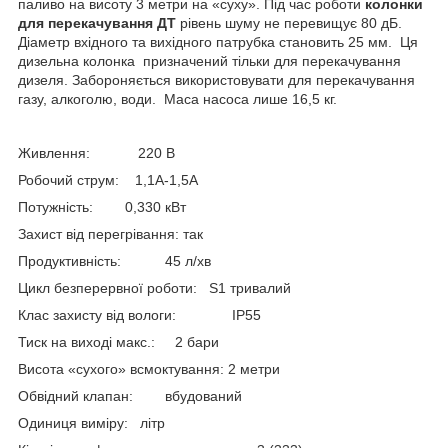
паливо на висоту 3 метри на «суху». Під час роботи
колонки
для перекачування ДТ
рівень шуму не перевищує 80 дБ.
Діаметр вхідного та вихідного патрубка становить 25 мм. Ця
дизельна колонка призначений тільки для перекачування
дизеля. Забороняється використовувати для перекачування
газу, алкоголю, води. Маса насоса лише 16,5 кг.
Живлення: 220 В
Робочий струм: 1,1А-1,5А
Потужність: 0,330 кВт
Захист від перегрівання: так
Продуктивність: 45 л/хв
Цикл безперервної роботи: S1 тривалий
Клас захисту від вологи: IP55
Тиск на виході макс.: 2 бари
Висота «сухого» всмоктування: 2 метри
Обвідний клапан: вбудований
Одиниця виміру: літр