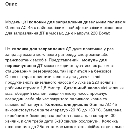
Опис
Модель цієї
колонки для заправлення дизельним паливом
Gamma AC-45 є найпростішим і найефективнішим рішенням
для заправляння ДТ в умовах, де є напруга 220 Вольт.
Ця
колонка для заправлення ДТ
дуже практична у разі
заправці всього можливого різновиду спецтехніки або
транспортних засобів. Представлений
модуль для
перекачування ДТ
може використовуватися як разом зі
стаціонарним резервуаром, так і кріпиться на бензовоз.
Основні характеристики колонки для дизеля такі:
продуктивність дизельного насоса 45 л/хв за 220 вольтів і
робочим струмом 1,5 Ампер.
Дизельний насос
цієї колонки
має обвідний клапан, завдяки якому насос прокачує
всередині себе під час закритого паливного крана та
ввімкненої напруги.
Колонка для дизелю
Gamma AC-45
використовується за температур -20 °C до +50 °C. Заявлена
виробником безперервна робота насоса для солярки 30
хвилин, після треба дати 5-10 хвилин охолонути. Колонка
створює тиск до 2Бара та має можливість підіймати дизельне