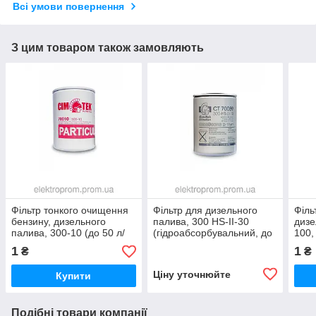
Всі умови повернення
З цим товаром також замовляють
Фільтр тонкого очищення
Фільтр для дизельного
Філь
бензину, дизельного
палива, 300 HS-II-30
дизе
палива, 300-10 (до 50 л/
(гідроабсорбувальний, до
100,
хв) CIM-TEK
50 л/хв) CIM-TEK
хв,
1
1
₴
₴
Ціну уточнюйте
Купити
Подібні товари компанії