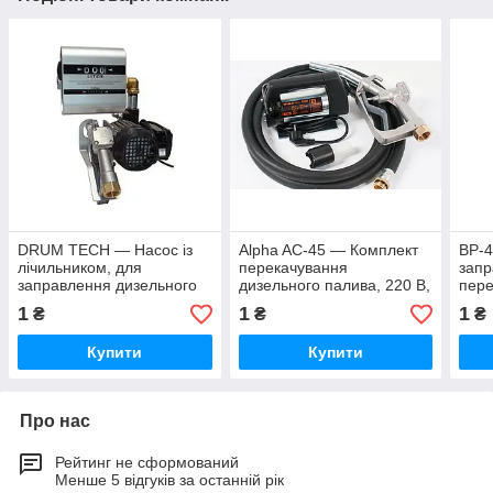
DRUM TECH — Насос із
Alpha AC-45 — Комплект
BP-
лічильником, для
перекачування
запр
заправлення дизельного
дизельного палива, 220 В,
пере
палива, 220 В, 60 л/хв
45 л/хв
дизе
1
1
1
₴
₴
₴
хв
Купити
Купити
Про нас
Рейтинг не сформований
Менше 5 відгуків за останній рік