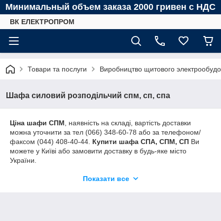
Минимальный объем заказа 2000 гривен с НДС
ВК ЕЛЕКТРОПРОМ
Товари та послуги
Виробництво щитового электрообуд
Шафа силовий розподільчий спм, сп, спа
Ціна шафи СПМ
, наявність на складі, вартість доставки
можна уточнити за тел (066) 348-60-78 або за телефоном/
факсом (044) 408-40-44.
Купити шафа СПА, СПМ, СП
Ви
можете у Київі або замовити доставку в будь-яке місто
України.
Для того щоб
придбати шафу СПА, СПМ, СП
слід заповнити
Показати все
опитувальний лист або відправити запит на електронну
пошту.