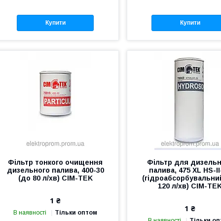
Купити
Купити
Фільтр тонкого очищення
Фільтр для дизельн
дизельного палива, 400-30
палива, 475 XL HS-II
(до 80 л/хв) CIM-TEK
(гідроабсорбувальни
120 л/хв) CIM-TE
1 ₴
1 ₴
В наявності
Тільки оптом
В наявності
Тільки о