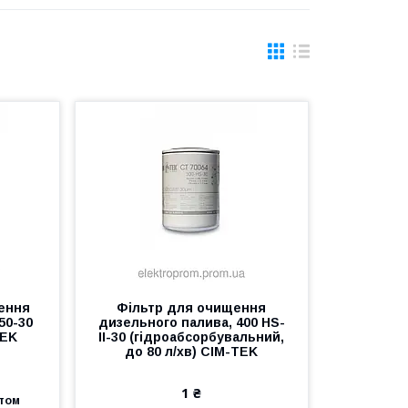
ення
Фільтр для очищення
50-30
дизельного палива, 400 HS-
TEK
II-30 (гідроабсорбувальний,
до 80 л/хв) CIM-TEK
1 ₴
птом