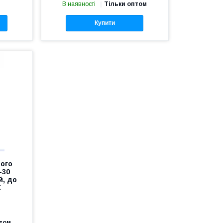
В наявності
Тільки оптом
Купити
ого
-30
й, до
K
птом