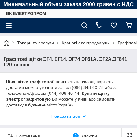
Минимальный объем заказа 2000 гривен с НДС
ВК ЕЛЕКТРОПРОМ
Товари та послуги
Кранові електродвигуни
Графітові
Графітові щітки ЭГ4, ЕГ14, ЭГ74 ЭГ61А, ЭГ2А,ЭГ841,
Г20 та інші
Ціна щітки графітової
, наявність на складі, вартість
доставки можна уточнити за тел (066) 348-60-78 або за
телефоном/факсом (044) 408-40-44.
Купити щітку
электрографитовую
Ви можете у Київі або замовити
доставку в будь-яке місто України.
Для того щоб
придбати электрографитовую щітку
слід
Показати все
заповнити опитувальний лист або відправити запит на
електронну пошту.
Сортування
0
Фільтри