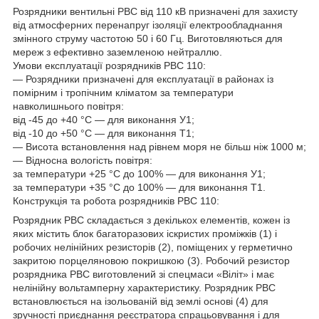
Розрядники вентильні РВС від 110 кВ призначені для захисту
від атмосферних перенапруг ізоляції електрообладнання
змінного струму частотою 50 і 60 Гц. Виготовляються для
мереж з ефективно заземленою нейтраллю.
Умови експлуатації розрядників РВС 110:
— Розрядники призначені для експлуатації в районах із
помірним і тропічним кліматом за температури
навколишнього повітря:
від -45 до +40 °C — для виконання У1;
від -10 до +50 °C — для виконання Т1;
— Висота встановлення над рівнем моря не більш ніж 1000 м;
— Відносна вологість повітря:
за температури +25 °C до 100% — для виконання У1;
за температури +35 °C до 100% — для виконання Т1.
Конструкція та робота розрядників РВС 110:
Розрядник РВС складається з декількох елементів, кожен із
яких містить блок багаторазових іскристих проміжків (1) і
робочих нелінійних резисторів (2), поміщених у герметично
закритою порцеляновою покришкою (3). Робочий резистор
розрядника РВС виготовлений зі спецмаси «Віліт» і має
нелінійну вольтамперну характеристику. Розрядник РВС
встановлюється на ізольованій від землі основі (4) для
зручності приєднання реєстратора спрацьовування і для