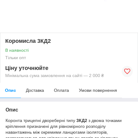
Коромисла 3КД2
В наявності
Тільки опт
Ціну уточнюйте
Мінімальна сума замовлення на сайті — 2 000 ₴
Опис
Доставка
Оплата
Умови повернення
Опис
Коронта трицепні двореберні типу
3КД2
з двома точками
кріплення призначені для рівномірного розподілу
навантажень між окремими ланцюгами ізоляторів,
застосовуються для кріплення трьох дротів до гірлянди