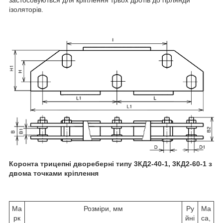
ізоляторів.
Коронта трицепні двореберні типу 3КД2-40-1, 3КД2-60-1 з
двома точками кріплення
Ма
Розміри, мм
Ру
Ма
рк
йні
са,