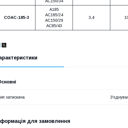
АС150/34
А185
АС185/24
СОАС-185-3
3,4
1
АС150/29
АС85/43
арактеристики
Основні
ип затискача
З'єднува
нформація для замовлення