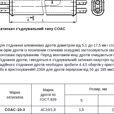
Затискач з'єднувальний типу СОАС
ля з'єднання алюмінієвих дротів діаметром від 5,1 до 17,5 мм і ст
м (крім дротів із посиленим сталевим осердям) застосовуються ова
онтовані скручуванням. Перед монтажем кінці дротів очищаються ві
'єднання дротів, і вводяться в з'єднувальний затискач назустріч
адійного з'єднання дротів необхідно зробити 4-4,5 обертів у прис
бо в пристосуванніМІ-230А для дротів перерізом від 50 до 185 мм2
Розмір, мм
Марка
Марка
дроти по
затискача
ГОСТ 839
S
СОАС-10-3
АС10/1,8
1,5
2