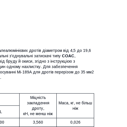
алеалюмінієвих дротів діаметром від 4,5 до 19,6
льні з'єднувальні затискачі типу
СОАС
,
д бруду й окиси, згідно з інструкцією з
 один одному нахлистку. Для забезпечення
тосуванні Mi-189А для дротів перерізом до 35 мм2
.
Міцність
закладення
Маса, кг, не більш
дроту,
ніж
L
кН, не менш ніж
00
3,560
0,026