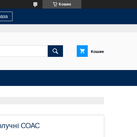
Кошик
аза
Кошик
олучні СОАС