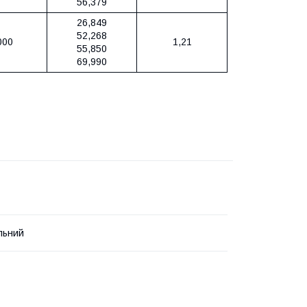
56,379
26,849
52,268
000
1,21
55,850
69,990
льний