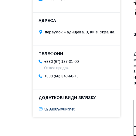
переулок Радищева, 3, Київ, Україна
Д
м
+380 (67) 137-31-00
м
Отдел продаж
з
+380 (66) 348-60-78
н
а
8288009@ukr.net