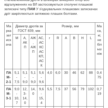
відгалуженнях на ВЛ застосовуються сполучні плашкові
затискачі типу
ПАМ
У з'єднувальних плашкових затискачах
дріт закріплюється затяжкою плашок болтами.
Ма
Діаметр дротів за
Розмір, мм
Ма
рка
ГОСТ 839, мм
са,
зат
кг,
М
А,
АЖ
АС,
r
R
A
B
H
L
иск
не
АК
,
АС
ача
біл
П
АЖ
КС
ьш
П
АС
ніж
КП,
АС
К
ПА
5,1
5,1
5,1
5,6
4,0
6,0
30
46
62
88
0,4
М-
-
-
-
-
75
2-1
7,5
9,0
9,0
9,6
ПА
9,0
12,
14,
9,6
5,5
7,5
37
56
79
102
0,7
М-
-
3-
0
-
19
3-1
10,
14,
15,
7
0
4