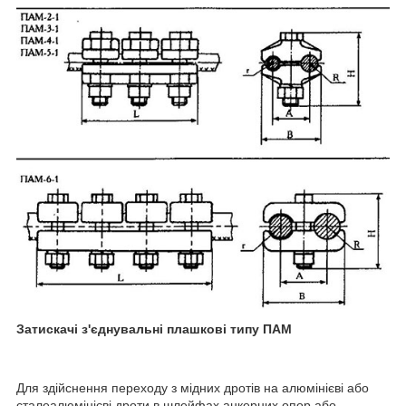
Затискачі з'єднувальні плашкові типу ПАМ
Для здійснення переходу з мідних дротів на алюмінієві або
сталеалюмінієві дроти в шлейфах анкерних опор або