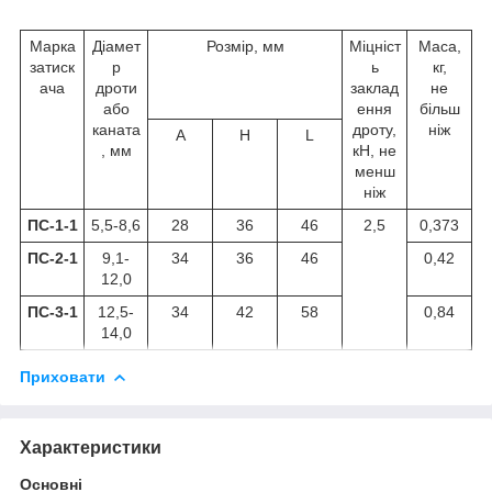
Марка
Діамет
Розмір, мм
Міцніст
Маса,
затиск
р
ь
кг,
ача
дроти
заклад
не
або
ення
більш
каната
дроту,
ніж
A
H
L
, мм
кН, не
менш
ніж
ПС-1-1
5,5-8,6
28
36
46
2,5
0,373
ПС-2-1
9,1-
34
36
46
0,42
12,0
ПС-3-1
12,5-
34
42
58
0,84
14,0
Приховати
Характеристики
Основні