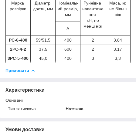
Марка
Діаметр
Номінальн
Руйнівна
Маса, кг,
розпірки
дроти, мм
ий розмір,
навантаже
не більш
мм
ння
ніж
кН, не
менш ніж
А
РС-6-400
59/51,5
400
2
3,84
2РС-4-2
37,5
600
2
3,17
3РС-5-400
45,0
400
3
3,3
Приховати
Характеристики
Основні
Тип затискача
Натяжна
Умови доставки