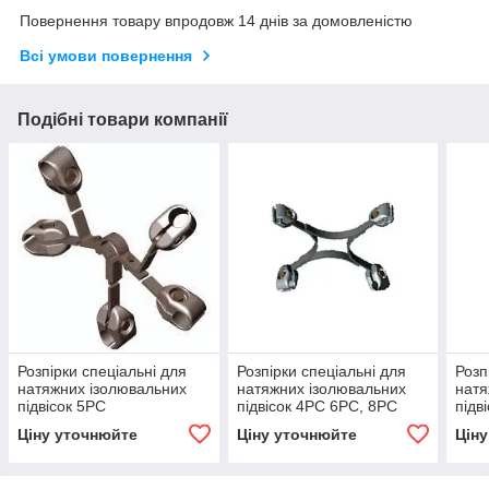
Повернення товару впродовж 14 днів за домовленістю
Всі умови повернення
Подібні товари компанії
Розпірки спеціальні для
Розпірки спеціальні для
Розп
натяжних ізолювальних
натяжних ізолювальних
натя
підвісок 5РС
підвісок 4РС 6РС, 8РС
підв
Ціну уточнюйте
Ціну уточнюйте
Цін