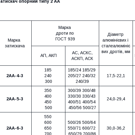
атискач опорний типу 2 АА
Марка
дроти по
Діаметр
ГОСТ 939
Марка
алюмінієвих і
затискача
сталеалюмініє
вих дротів, мм
АС, АСКС,
АП, АКП
АСКП, АСК
185
185/24 185/29
2АА-4-3
240
205/27 240/32
17,5-22,1
300
240/39
350
300/39 300/48
400
330/30 330/43
2АА-5-3
24,0-29,4
450
400/51 400/54
500
450/56 500/27
550
600
500/26 500/64
2АА-6-3
650
550/71 600/72
30,0-36,2
700
650/79 700/86