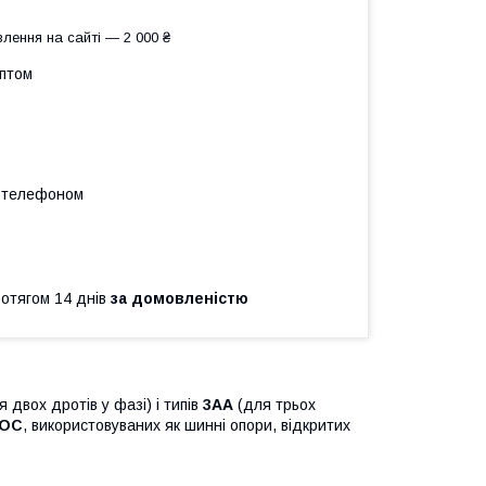
лення на сайті — 2 000 ₴
оптом
а телефоном
ротягом 14 днів
за домовленістю
я двох дротів у фазі) і типів
3АА
(для трьох
ОС
, використовуваних як шинні опори, відкритих