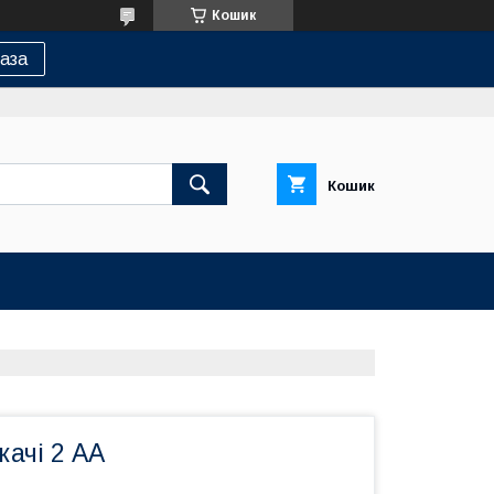
Кошик
аза
Кошик
качі 2 АА