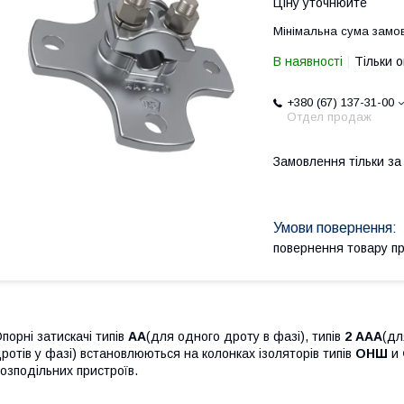
Ціну уточнюйте
Мінімальна сума замов
В наявності
Тільки 
+380 (67) 137-31-00
Отдел продаж
Замовлення тільки з
повернення товару п
порні затискачі типів
АА
(для одного дроту в фазі), типів
2 ААА
(дл
ротів у фазі) встановлюються на колонках ізоляторів типів
ОНШ
и
озподільних пристроїв.