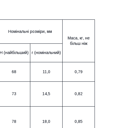
Номінальні розміри, мм
Маса, кг, не
більш ніж
H (найбільший)
r (номінальний)
68
11,0
0,79
73
14,5
0,82
78
18,0
0,85