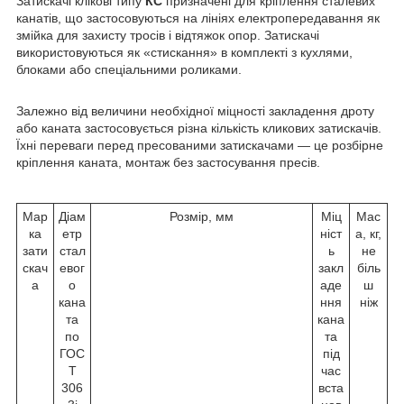
Затискачі клікові типу
КС
призначені для кріплення сталевих
канатів, що застосовуються на лініях електропередавання як
змійка для захисту тросів і відтяжок опор. Затискачі
використовуються як «стискання» в комплекті з кухлями,
блоками або спеціальними роликами.
Залежно від величини необхідної міцності закладення дроту
або каната застосовується різна кількість кликових затискачів.
Їхні переваги перед пресованими затискачами — це розбірне
кріплення каната, монтаж без застосування пресів.
Мар
Діам
Розмір, мм
Міц
Мас
ка
етр
ніст
а, кг,
зати
стал
ь
не
скач
евог
закл
біль
а
о
аде
ш
кана
ння
ніж
та
кана
по
та
ГОС
під
Т
час
306
вста