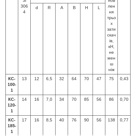
3і
нов
306
лен
d
R
A
B
H
L
4
ня
трьо
х
зати
скач
ів,
кН,
не
мен
ш
ніж
КС-
13
12
6,5
32
64
70
47
75
0,43
100-
1
КС-
14
16
7,0
34
70
85
56
86
0,70
120-
1
КС-
17
16
8,5
40
76
90
56
138
0,77
185-
1