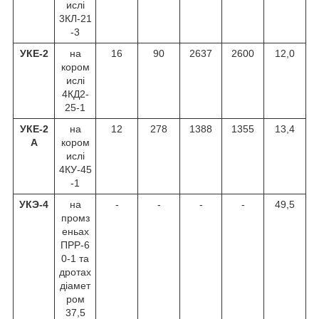
ислі
3КЛ-21
-3
УКЕ-2
на
16
90
2637
2600
12,0
кором
ислі
4КД2-
25-1
УКЕ-2
на
12
278
1388
1355
13,4
А
кором
ислі
4КУ-45
-1
УКЭ-4
на
-
-
-
-
49,5
промз
еньах
ПРР-6
0-1 та
дротах
діамет
ром
37,5