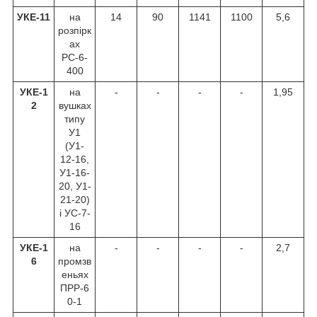
УКЕ-11
на
14
90
1141
1100
5,6
розпірк
ах
РС-6-
400
УКЕ-1
на
-
-
-
-
1,95
2
вушках
типу
У1
(У1-
12-16,
У1-16-
20, У1-
21-20)
і УС-7-
16
УКЕ-1
на
-
-
-
-
2,7
6
промзв
еньях
ПРР-6
0-1