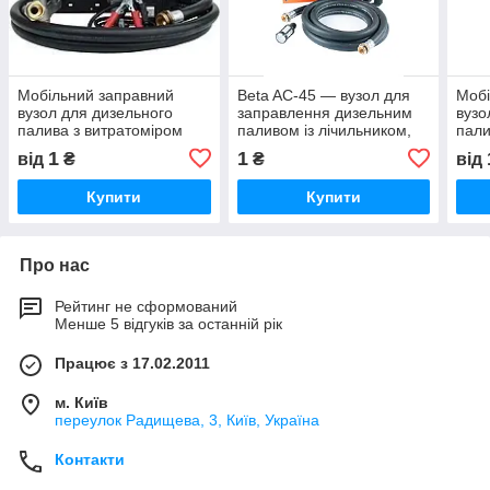
Мобільний заправний
Beta AC-45 — вузол для
Мобі
вузол для дизельного
заправлення дизельним
вузо
палива з витратоміром
паливом із лічильником,
пали
WALL TECH 60, 12 В, 60 л/
220 В, 45 л/хв
TECH
1
1
від
₴
₴
від
хв
Купити
Купити
Про нас
Рейтинг не сформований
Менше 5 відгуків за останній рік
Працює з 17.02.2011
м. Київ
переулок Радищева, 3, Київ, Україна
Контакти