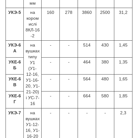
мм
УКЭ-5
на
160
278
3860
2500
31,2
кором
ислі
8КЛ-16
-2
УКЭ-6
на
-
-
514
430
1,45
А
вушках
типу
УКЕ-6
-
-
464
380
1,35
У1
Б
(У1-
12-16,
УКЕ-6
-
-
564
480
1,65
У1-16-
В
20, У1-
21-20)
УКЕ-6
-
-
664
580
1,85
і УС-7-
Г
16
УКЭ-7
на
-
-
-
-
2,3
вушках
У1-12-
16, У1-
16-20