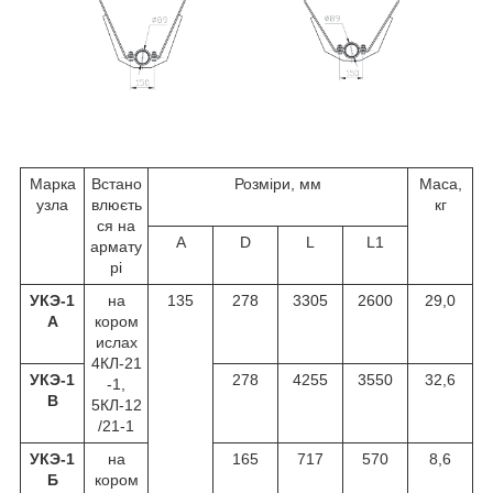
Марка
Встано
Розміри, мм
Маса,
узла
влюєть
кг
ся на
A
D
L
L
1
армату
рі
УКЭ-1
на
135
278
3305
2600
29,0
А
кором
ислах
4КЛ-21
УКЭ-1
278
4255
3550
32,6
-1,
В
5КЛ-12
/21-1
УКЭ-1
на
165
717
570
8,6
Б
кором