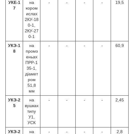
УКЕ-1
на
-
-
-
-
19,5
7
кором
ислах
2КУ-18
0-1,
2КУ-27
0-1
УКЭ-1
на
-
-
-
-
60,9
8
промз
еньах
ПРР-1
35-1,
діамет
ром
51,8
мм
УКЭ-2
на
-
-
-
-
2,45
5
вушках
типу
У1,
УСК
УКЭ-2
на
-
-
-
-
2,8