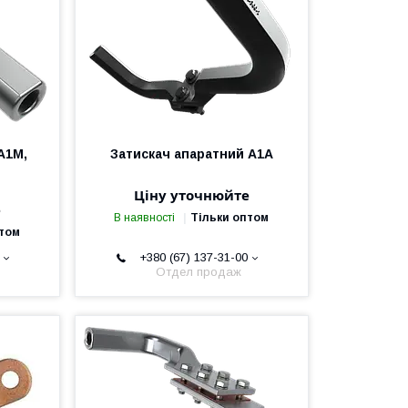
А1М,
Затискач апаратний А1А
Ціну уточнюйте
е
В наявності
Тільки оптом
птом
+380 (67) 137-31-00
Отдел продаж