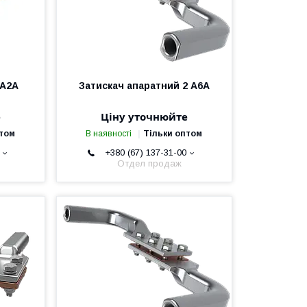
 А2А
Затискач апаратний 2 А6А
е
Ціну уточнюйте
птом
В наявності
Тільки оптом
+380 (67) 137-31-00
Отдел продаж