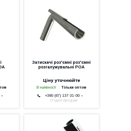
і
Затискачі роз'ємні роз'ємні
ОА
розгалужувальні РОА
е
Ціну уточнюйте
птом
В наявності
Тільки оптом
+380 (67) 137-31-00
Отдел продаж