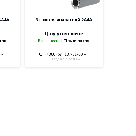
3А4А
Затискач апаратний 2А4А
е
Ціну уточнюйте
птом
В наявності
Тільки оптом
+380 (67) 137-31-00
Отдел продаж