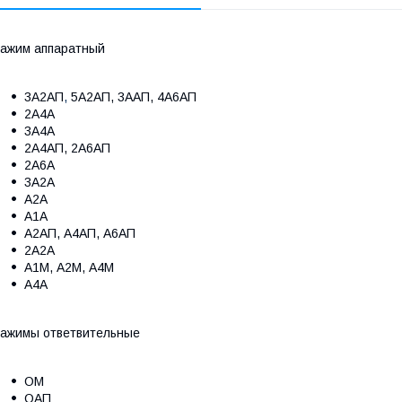
ажим аппаратный
3А2АП
,
5А2АП, 3ААП, 4А6АП
2А4А
3А4А
2А4АП, 2А6АП
2А6А
3А2А
А2А
А1А
А2АП, А4АП, А6АП
2А2А
А1М, А2М, А4М
А4А
ажимы ответвительные
ОМ
ОАП