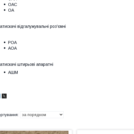
ОАС
ОА
атискачі відгалужувальні роз'ємні
РОА
АОА
атискачі штирьові апаратні
АШМ