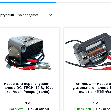
Насос для перекачування
BP-65DC — Насос 
палива DC-TECH, 12 В, 40 л/
дизельного палива 1
хв, Adam Pumps (Італія)
вольтів, 45/65 л/х
1 ₴
1 ₴
В наявності
Тільки оптом
В наявності
Тільки о