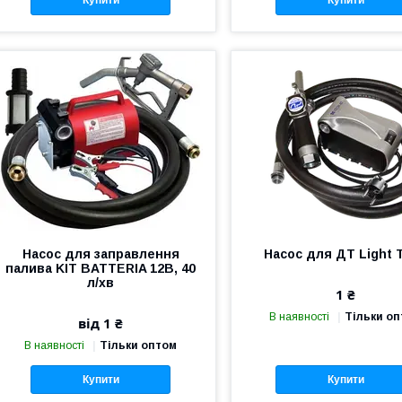
Купити
Купити
Насос для заправлення
Насос для ДТ Light 
палива KIT BATTERIA 12В, 40
л/хв
1 ₴
В наявності
Тільки о
від 1 ₴
В наявності
Тільки оптом
Купити
Купити