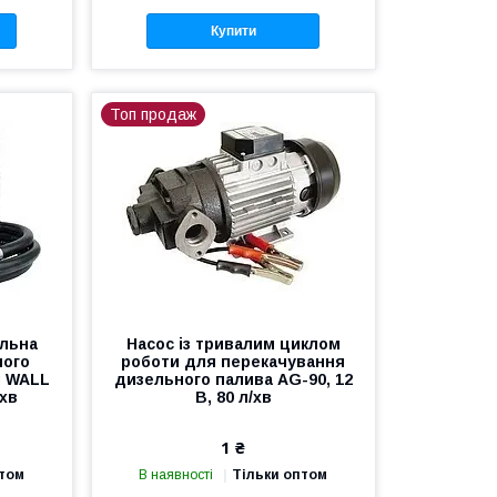
Купити
Топ продаж
альна
Насос із тривалим циклом
ного
роботи для перекачування
м WALL
дизельного палива AG-90, 12
/хв
В, 80 л/хв
1 ₴
птом
В наявності
Тільки оптом