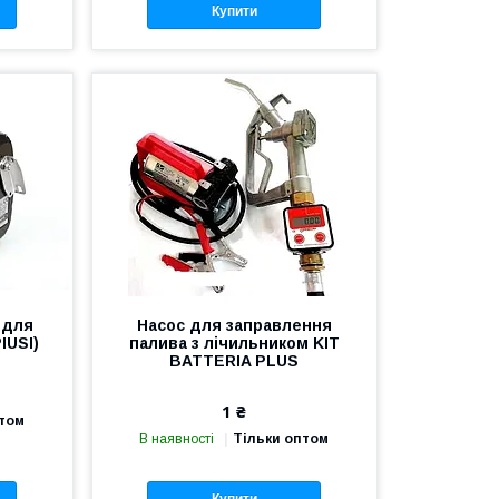
Купити
 для
Насос для заправлення
IUSI)
палива з лічильником KIT
BATTERIA PLUS
1 ₴
птом
В наявності
Тільки оптом