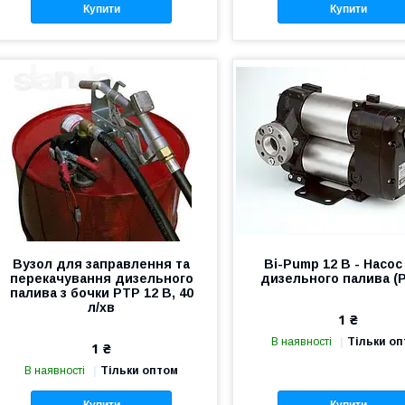
Купити
Купити
Вузол для заправлення та
Bi-Pump 12 В - Насос
перекачування дизельного
дизельного палива (P
палива з бочки PTP 12 В, 40
л/хв
1 ₴
В наявності
Тільки о
1 ₴
В наявності
Тільки оптом