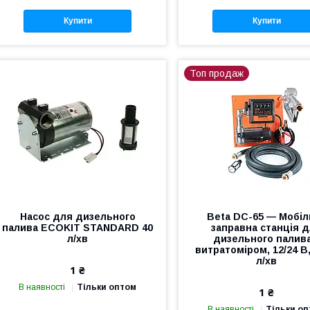
Купити
Купити
Топ продаж
Насос для дизельного
Beta DC-65 — Мобіл
палива ECOKIT STANDARD 40
заправна станція 
л/хв
дизельного палива
витратоміром, 12/24 В,
л/хв
1 ₴
В наявності
Тільки оптом
1 ₴
В наявності
Тільки о