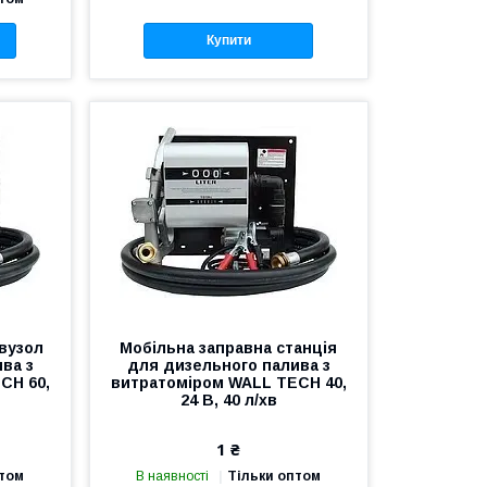
Купити
вузол
Мобільна заправна станція
ва з
для дизельного палива з
CH 60,
витратоміром WALL TECH 40,
24 В, 40 л/хв
1 ₴
птом
В наявності
Тільки оптом