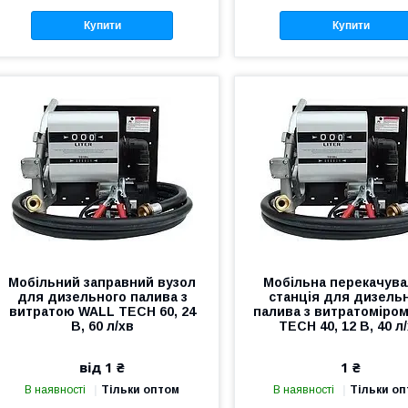
Купити
Купити
Мобільний заправний вузол
Мобільна перекачув
для дизельного палива з
станція для дизель
витратою WALL TECH 60, 24
палива з витратоміро
В, 60 л/хв
TECH 40, 12 В, 40 л
від 1 ₴
1 ₴
В наявності
Тільки оптом
В наявності
Тільки о