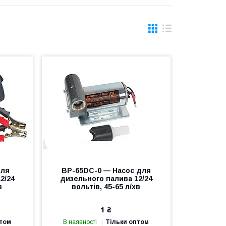
для
BP-65DC-0 — Насос для
2/24
дизельного палива 12/24
в
вольтів, 45-65 л/хв
1 ₴
птом
В наявності
Тільки оптом