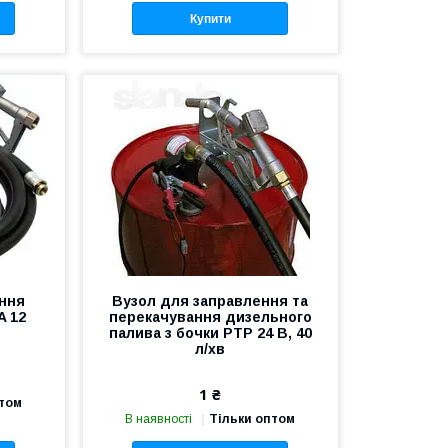
Купити
ння
Вузол для заправлення та
A 12
перекачування дизельного
палива з бочки PTP 24 В, 40
л/хв
1 ₴
птом
В наявності
Тільки оптом