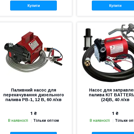
Купити
Купити
Паливний насос для
Насос для заправле
перекачування дизельного
палива KIT BATTERI
палива PB-1, 12 В, 60 л/хв
(24)В, 40 л/хв
1 ₴
1 ₴
В наявності
Тільки оптом
В наявності
Тільки о