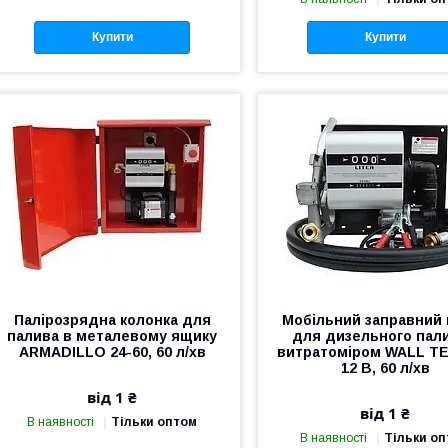
Купити
Купити
Палірозрядна колонка для
Мобільний заправний 
палива в металевому ящику
для дизельного пали
ARMADILLO 24-60, 60 л/хв
витратоміром WALL TE
12 В, 60 л/хв
від 1 ₴
від 1 ₴
В наявності
Тільки оптом
В наявності
Тільки о