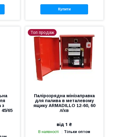
Купити
Топ продаж
ьна
Палірозрядна мінізаправка
для
для палива в металевому
 з
ящику ARMADILLO 12-60, 60
 45/65
л/хв
від 1 ₴
В наявності
Тільки оптом
птом