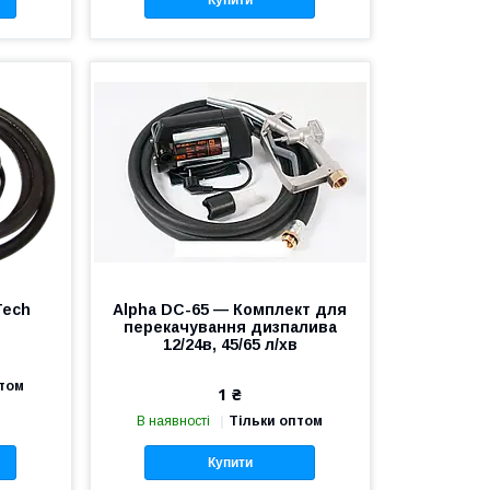
Купити
Tech
Alpha DC-65 — Комплект для
перекачування дизпалива
12/24в, 45/65 л/хв
птом
1 ₴
В наявності
Тільки оптом
Купити